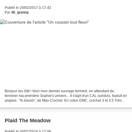
Publié le 20/02/2017 à 17:42
Par
lili_granny
Bonjour les GM ! Voici mon dernier ouvrage terminé, en attendant de
terminer ma première Sophie's univers... Il s'agit d'un CAL suédois, traduit en
anglais : "In bloom", de Mijo Crochet. En coton DMC, crochet 3 et 3.5 Très
sympa à faire ! Bonne semaine....
Plaid The Meadow
Publié le 20/07/2016 à 17:06