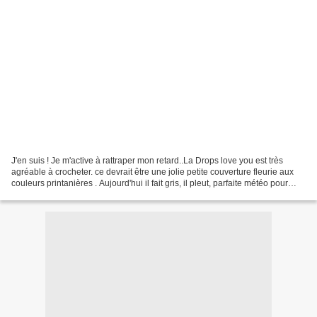
J'en suis ! Je m'active à rattraper mon retard..La Drops love you est très
agréable à crocheter. ce devrait être une jolie petite couverture fleurie aux
couleurs printanières . Aujourd'hui il fait gris, il pleut, parfaite météo pour
crocheter sans remords....