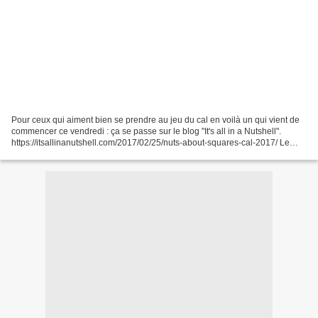
Pour ceux qui aiment bien se prendre au jeu du cal en voilà un qui vient de
commencer ce vendredi : ça se passe sur le blog "It's all in a Nutshell".
https://itsallinanutshell.com/2017/02/25/nuts-about-squares-cal-2017/ Le
premier carré est un carré de...