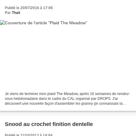
Publié le 20/07/2016 à 17:06
Par
Thali
Je viens de terminer mon plaid The Meadow, après 16 semaines de rendez-
vous hebdomadaire dans le cadre du CAL organisé par DROPS. J'ai
découvert une nouvelle façon d'assembler les granny (je connaissais la
méthode mais avec les trucs et les astuces le...
Snood au crochet finition dentelle
Publié le 11/10/2013 à 14:04