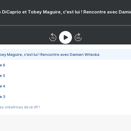
 DiCaprio et Tobey Maguire, c'est lui ! Rencontre avec Dam
bey Maguire, c'est lui ! Rencontre avec Damien Witecka
e 6
e 5
e 4
e 3
s créatrices de la VF !
e 2
e 1