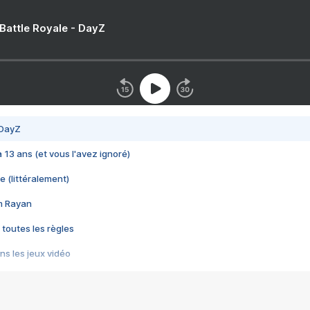
 Battle Royale - DayZ
 DayZ
 a 13 ans (et vous l'avez ignoré)
e (littéralement)
im Rayan
 toutes les règles
s les jeux vidéo
us choquant de Rockstar ? - Le scandale BULLY
e plus moche de Steam