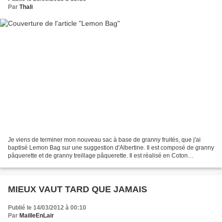
Par
Thali
Je viens de terminer mon nouveau sac à base de granny fruités, que j'ai
baptisé Lemon Bag sur une suggestion d'Albertine. Il est composé de granny
pâquerette et de granny treillage pâquerette. Il est réalisé en Coton
Microfibres de Phildar au crochet...
MIEUX VAUT TARD QUE JAMAIS
Publié le 14/03/2012 à 00:10
Par
MailleEnLair