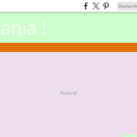
nia !
Publicité