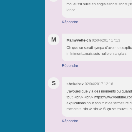
moi aussi nulle en anglais<br /> <br /> j'
lance
Répondre
M
Mamyvette-ch
02/04/2017 17:13
Oh que ce serait sympa d'avoir les explica
infiniment...mais suis nulle en anglais.
Répondre
S
shelzahav
02/04/2017 12:16
J'avoues que y a des moments ou quand je
tout :<br /> <br /> https://www.youtube.
explications pour son truc de fermeture d
racontais. <br /> <br /> Si ça se trouve u
Répondre