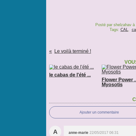
Posté par shelzahav à
Tags:
CAL
,
ca
Le voilà terminé !
VOUS
le cabas de l'été ...
Flower Power ..
Myosotis
C
Ajouter un commentaire
A
anne-marie
22/05/2017 06:31