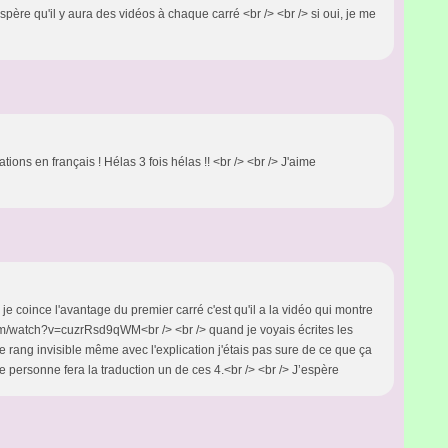
espère qu'il y aura des vidéos à chaque carré <br /> <br /> si oui, je me
tions en français ! Hélas 3 fois hélas !! <br /> <br /> J'aime
 coince l'avantage du premier carré c'est qu'il a la vidéo qui montre
com/watch?v=cuzrRsd9qWM<br /> <br /> quand je voyais écrites les
e rang invisible même avec l'explication j'étais pas sure de ce que ça
ne personne fera la traduction un de ces 4.<br /> <br /> J’espère