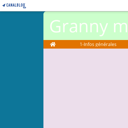
Granny ma
Home
1-Infos générales