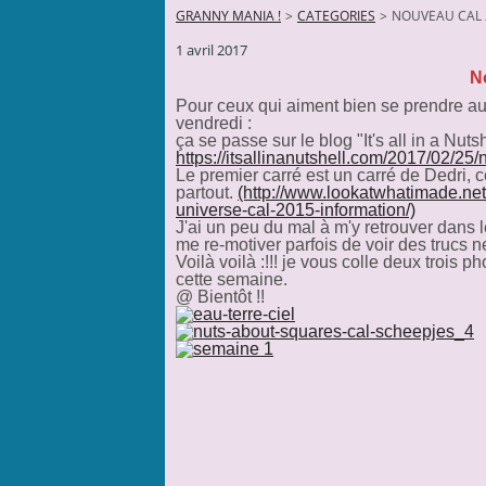
GRANNY MANIA !
>
CATEGORIES
>
NOUVEAU CAL 
1 avril 2017
N
Pour ceux qui aiment bien se prendre au
vendredi :
ça se passe sur le blog "It's all in a Nutsh
https://itsallinanutshell.com/2017/02/25
Le premier carré est un carré de Dedri, c
partout.
(http://www.lookatwhatimade.net
universe-cal-2015-information/)
J'ai un peu du mal à m'y retrouver dans le
me re-motiver parfois de voir des trucs n
Voilà voilà :!!! je vous colle deux trois 
cette semaine.
@ Bientôt !!