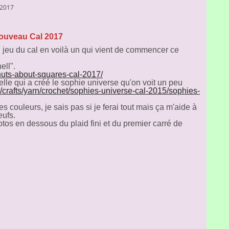
2017
ouveau Cal 2017
 jeu du cal en voilà un qui vient de commencer ce
ell".
/nuts-about-squares-cal-2017/
elle qui a créé le sophie universe qu'on voit un peu
/crafts/yarn/crochet/sophies-universe-cal-2015/sophies-
s couleurs, je sais pas si je ferai tout mais ça m'aide à
eufs.
photos en dessous du plaid fini et du premier carré de