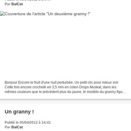
Par
BalCat
Bonjour Encore le fruit d'une nuit perturbée. Un petit clic pour mieux voir
Cette fois encore crocheté en 3,5 mm en coton Drops Muskat, dans les
mêmes couleurs que le précédent plus du jaune, le modèle du granny figure
dans "Inside Crochet 27" dans lequel...
Un granny !
Publié le 05/04/2012 à 14:41
Par
BalCat