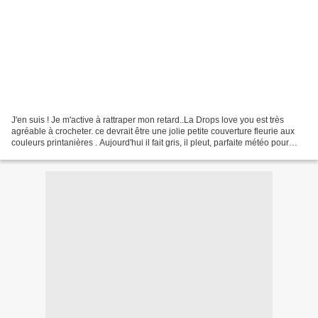
J'en suis ! Je m'active à rattraper mon retard..La Drops love you est très
agréable à crocheter. ce devrait être une jolie petite couverture fleurie aux
couleurs printanières . Aujourd'hui il fait gris, il pleut, parfaite météo pour
crocheter sans remords....