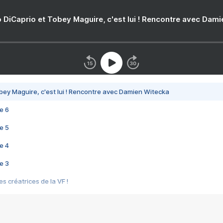
 DiCaprio et Tobey Maguire, c'est lui ! Rencontre avec Dam
bey Maguire, c'est lui ! Rencontre avec Damien Witecka
e 6
e 5
e 4
e 3
s créatrices de la VF !
e 2
e 1