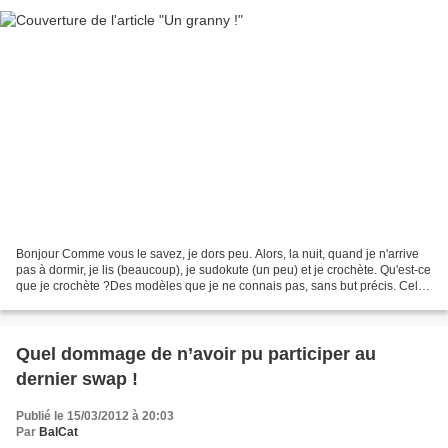
Bonjour Comme vous le savez, je dors peu. Alors, la nuit, quand je n'arrive
pas à dormir, je lis (beaucoup), je sudokute (un peu) et je crochète. Qu'est-ce
que je crochète ?Des modèles que je ne connais pas, sans but précis. Celui
que je vais vous montrer,...
Quel dommage de n’avoir pu participer au
dernier swap !
Publié le 15/03/2012 à 20:03
Par
BalCat