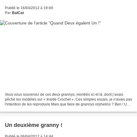
Publié le 16/04/2012 à 19:00
Par
BalCat
Vous vous souvenez de ces deux grannys, montrés ici et là ,dont j’avais
pêché les modèles sur « Inside Crochet ». Ces simples essais, je n'avais pas
l'intention de les reproduire.Mais que faire de grannys orphelins ? Ben ! Un
potholder ! Dont voici le...
Un deuxième granny !
Publié le 06/04/2012 à 14:44