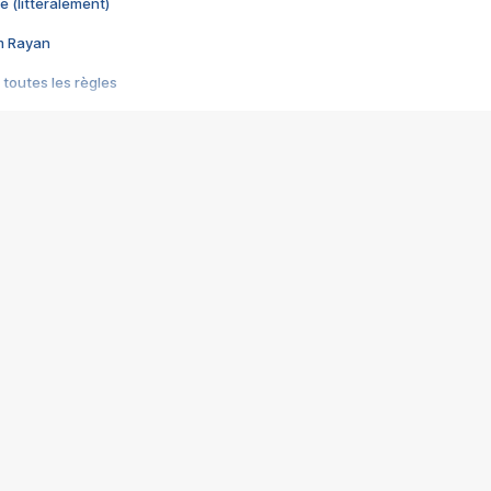
e (littéralement)
im Rayan
 toutes les règles
s les jeux vidéo
us choquant de Rockstar ? - Le scandale BULLY
e plus moche de Steam
du RÊVE tourne au CAUCHEMAR
pendant 8 heures
it… à tort
umiliés par un jeu vidéo
ire - Final Fantasy 8
ti un empire - Age of Empires
story DOFUS