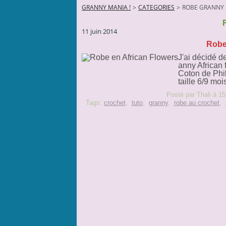
GRANNY MANIA !
>
CATEGORIES
>
ROBE GRANNY
11 juin 2014
Robe
J'ai décidé d
anny African 
Coton de Phil
taille 6/9 moi
Posté par Thali à 15
Tags:
crochet
,
tuto
,
granny
,
robe au crochet
,