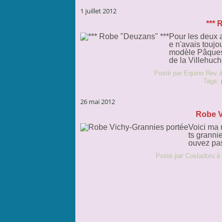
1 juillet 2012
*** 
Pour les deux 
e n'avais toujou
modèle Pâques 
de la Villehuch
Posté par Equino Rev à
Tags:
26 mai 2012
Robe V
Voici ma 
ts grannie
ouvez pa
Posté par CosIadoru à