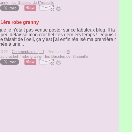
ranny
,
les Bricoles de l'Arsouille
 1ère robe granny
 je n'était pas venue poster sur ce fabuleux blog. Il fa
un peu délaissé mon crochet ces derniers temps ! Depuis l
 faisait de l'oeil, ça y'est j'ai enfin réalisé ma première r
née à une...
 13:22 -
Commentaires [
…
]
- Permalien [
#
]
 au crochet
,
robe granny
,
les Bricoles de l'Arsouille