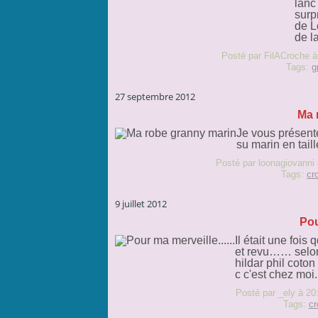
lanc
surp
de L
de la
Posté par FilACroche à
Tags:
g
27 septembre 2012
Ma 
Je vous présente
su marin en tail
Posté par loonagiovanni 
Tags:
cr
9 juillet 2012
Pou
Il était une fois 
et revu…… selon 
hildar phil coton
c c'est chez moi..
Posté par _ely à 20
Tags:
cr