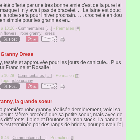
a été offerte par une tres bonne amie c'est de la pure lai
 marque il n'y avait pas de bracelet. . . La laine est douc
 la robe sera pour l'hiver prochain. . . . crochet é en dou
 en simple pour les grannies en...
 à 18:26 -
Commentaires [
…
]
- Permalien [
#
]
an flowers
,
robe granny
,
dress
Granny Dress
 testée et approuvée pour les jours de canicule... Plus
ur Francine et Rosalie !
 à 16:29 -
Commentaires [
…
]
- Permalien [
#
]
Tags:
robe granny
anny, la grande soeur
 première robe granny réalisée dernièrement, voici sa
oeur : Même procédé que sa petite soeur, mais avec de
s différents. Laine et Boutons de mon stock. La bande d
s est terminée par des rangs de brides, pour pouvoir l'aj
 18:46 -
Commentaires [
…
]
- Permalien [
#
]