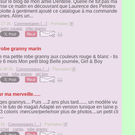
 sur le blog de mon amie Dentelle. Quelle ne fut pas ma
rise ce matin en découvrant que Laurence des Pelotes
olotte à gentiment ajouté ce catalogue à ma commande
ines. Alors un...
 17:26 -
Commentaires [
…
]
- Permalien [
#
]
ranny square
,
robe granny
robe granny marin
 ma petite robe granny aux couleurs rouge & blanc - tis
le 6 mois Mon petit blog Belle journée, Girl & Boy
à 08:26 -
Commentaires [
…
]
- Permalien [
#
]
ochet
,
robe granny
,
girl boy
r ma merveille......
qqes grannys.... Puis ....2 ans plus tard....... un modèle vu
le tuto de magali Adapté en version tunique en laine p
 3 coloris :mercure/perle/noir plus de photos....un petit cli
..
:16 -
Commentaires [
…
]
- Permalien [
#
]
ochet
,
carrés
,
robe granny