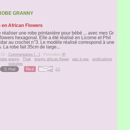
ROBE GRANNY
 en African Flowers
e réaliser une robe printanière pour bébé ... avec mes Gr
flowers hexagonal. Elle a été réalisé en Licorne et Phil
dar au crochet n°3. Le modèle réalisé correspond à une
s. La robe fait 35cm de large...
:55 -
Commentaires [
…
]
- Permalien [
#
]
robe granny
,
Thali
,
granny african flower
,
pas à pas
,
explications
gratuites