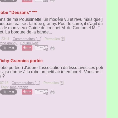
Robe "Deuzans" ***
ans de ma Poussinette, un modèle vu et revu mais que j
rs pas réalisé : la robe granny. Pour le carré, il s'agit du
de mon vieux Guide du crochet M. de Coulon et M. F.
et. La bordure de la bande...
 23:11 -
Commentaires [
…
]
- Permalien [
#
]
robe granny
,
Équino Rêv'
ichy-Grannies portée
robe portée:) J'adore l'association du tissu avec ces peti
s, ça donne à la robe un petit air intemporel...Vous ne tr
s ?
 07:18 -
Commentaires [
…
]
- Permalien [
#
]
Tags:
robe granny