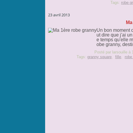
Tags:
robe g
23 avril 2013
Ma
Un bon moment que
ut dire que j'ai 
e temps qu'elle me
obe granny, desti
Posté par larsouille à
Tags:
granny square
,
fille
,
robe