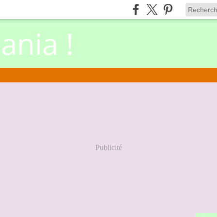
nia !
Publicité