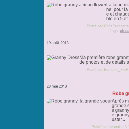
La laine m'
ne, pour la
e et chaude
ble en 5 et
Posté par ChrisCrochette
Tags:
afric
19 août 2013
Ma première robe granny,
de photos et de détails s
Posté par Francine_FetR
23 mai 2013
Robe gr
Après ma
grande s
s granny
e granny
uster...
Posté par larsouille à