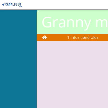
Granny ma
Home
1-Infos générales