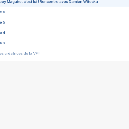
bey Maguire, c'est lui ! Rencontre avec Damien Witecka
e 6
e 5
e 4
e 3
s créatrices de la VF !
e 2
e 1
e Mektoub My Love arrive enfin ! Rencontre avec Shaïn Boumedine et Sal
i : après Toni en famille
elle réalise le bouleversant Dites lui que je l'aime
ais ! Rencontre autour de Vie privée de Rebecca Zlotowski
 de Marguerite, Grave... Rencontre avec Ella Rumpf