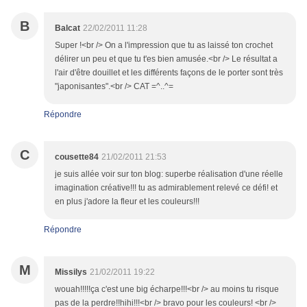
B
Balcat
22/02/2011 11:28
Super !<br /> On a l'impression que tu as laissé ton crochet
délirer un peu et que tu t'es bien amusée.<br /> Le résultat a
l'air d'être douillet et les différents façons de le porter sont très
"japonisantes".<br /> CAT =^..^=
Répondre
C
cousette84
21/02/2011 21:53
je suis allée voir sur ton blog: superbe réalisation d'une réelle
imagination créative!!! tu as admirablement relevé ce défi! et
en plus j'adore la fleur et les couleurs!!!
Répondre
M
Missilys
21/02/2011 19:22
wouah!!!!!ça c'est une big écharpe!!!<br /> au moins tu risque
pas de la perdre!!hihi!!!<br /> bravo pour les couleurs! <br />