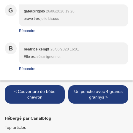
G
gateuxrigolo
26/06/2020 19:26
bravo tres jolie bisous
Répondre
B
beatrice kempf
26/06/2020 16:01
Elle est très mignonne.
Répondre
< Couverture de bébe
Un poncho avec 4 grands
chevron
grannys >
Hébergé par Canalblog
Top articles