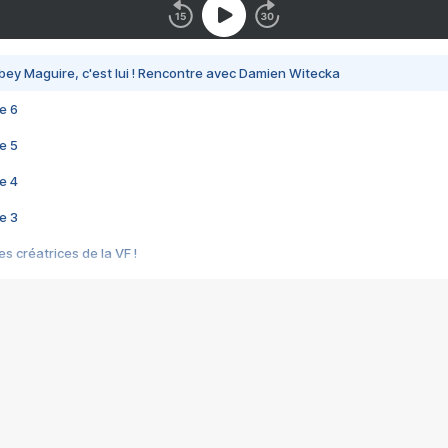
bey Maguire, c'est lui ! Rencontre avec Damien Witecka
e 6
e 5
e 4
e 3
s créatrices de la VF !
e 2
e 1
e Mektoub My Love arrive enfin ! Rencontre avec Shaïn Boumedine et Sal
i : après Toni en famille
elle réalise le bouleversant Dites lui que je l'aime