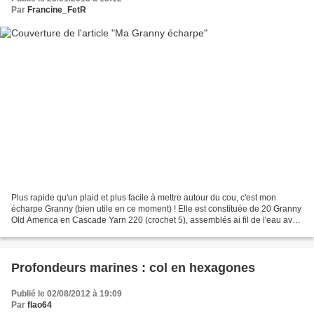
Par
Francine_FetR
Plus rapide qu'un plaid et plus facile à mettre autour du cou, c'est mon
écharpe Granny (bien utile en ce moment) ! Elle est constituée de 20 Granny
Old America en Cascade Yarn 220 (crochet 5), assemblés ai fil de l'eau avec
des mailles coulées et pour...
Profondeurs marines : col en hexagones
Publié le 02/08/2012 à 19:09
Par
flao64