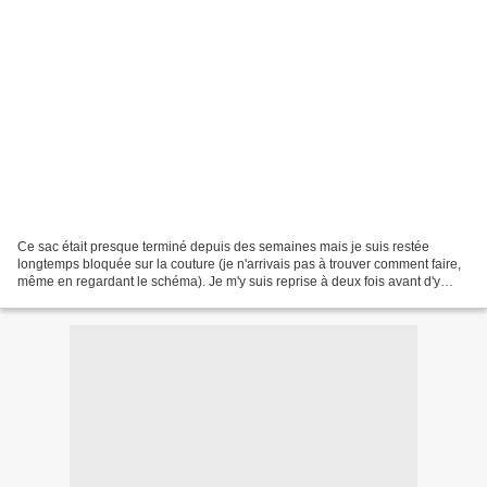
Ce sac était presque terminé depuis des semaines mais je suis restée
longtemps bloquée sur la couture (je n'arrivais pas à trouver comment faire,
même en regardant le schéma). Je m'y suis reprise à deux fois avant d'y
arriver. Je lui a crocheté des picots...