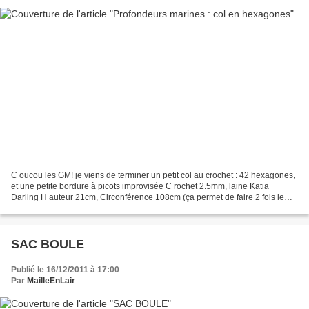
C oucou les GM! je viens de terminer un petit col au crochet : 42 hexagones,
et une petite bordure à picots improvisée C rochet 2.5mm, laine Katia
Darling H auteur 21cm, Circonférence 108cm (ça permet de faire 2 fois le
tour du cou) B onne soirée! Mam'zelle...
SAC BOULE
Publié le 16/12/2011 à 17:00
Par
MailleEnLair