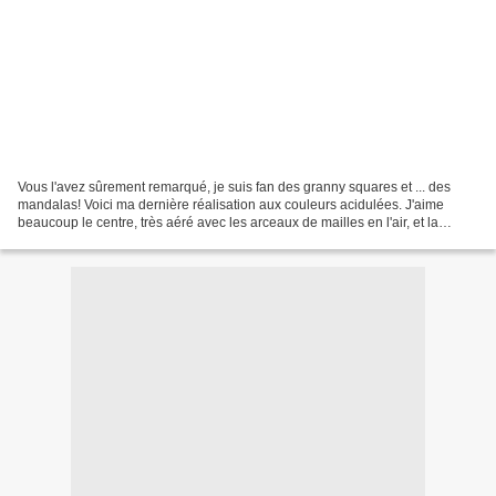
Vous l'avez sûrement remarqué, je suis fan des granny squares et ... des
mandalas! Voici ma dernière réalisation aux couleurs acidulées. J'aime
beaucoup le centre, très aéré avec les arceaux de mailles en l'air, et la
bordure composée de mailles serrées...