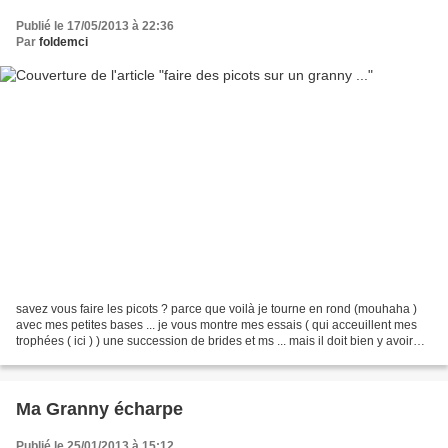
Publié le 17/05/2013 à 22:36
Par
foldemci
savez vous faire les picots ? parce que voilà je tourne en rond (mouhaha )
avec mes petites bases ... je vous montre mes essais ( qui acceuillent mes
trophées ( ici ) ) une succession de brides et ms ... mais il doit bien y avoir
plein de possibilités...
Ma Granny écharpe
Publié le 25/01/2013 à 15:12