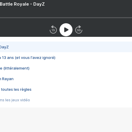
 Battle Royale - DayZ
 DayZ
 a 13 ans (et vous l'avez ignoré)
e (littéralement)
im Rayan
 toutes les règles
s les jeux vidéo
us choquant de Rockstar ? - Le scandale BULLY
e plus moche de Steam
du RÊVE tourne au CAUCHEMAR