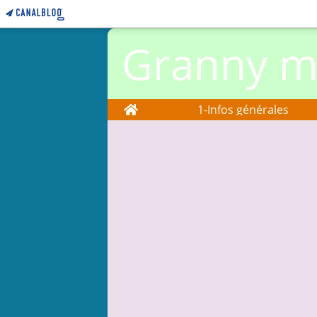
Granny ma
Home
1-Infos générales