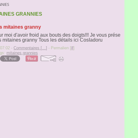
NNIES
TAINES GRANNIES
s mitaines granny
r moi d'avoir froid aux bouts des doigts!!! Je vous prése
 mitaines granny Tous les détails ici CosIadoru
 07:02 -
Commentaires [
…
]
- Permalien [
#
]
gs:
mitaines grannies