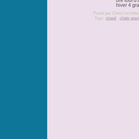
bre tout d
hiver 4 gr
Posté par ChrisCrochette
Tags:
shawl
,
chale gran