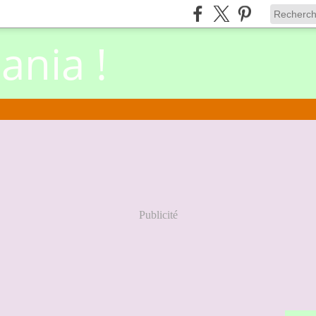
nia !
Publicité