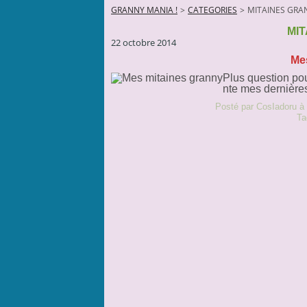
GRANNY MANIA !
>
CATEGORIES
>
MITAINES GRA
MI
22 octobre 2014
Me
Plus question pou
nte mes dernières
Posté par CosIadoru à
Ta