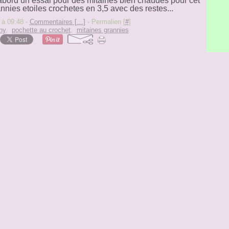
'abord un essai pour des mitaines bien chaudes pour cet
annies etoiles crochetes en 3,5 avec des restes...
 à 09:48 -
Commentaires [
…
]
- Permalien [
#
]
ny
,
pochette au crochet
,
mitaines grannies