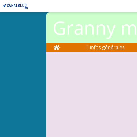
Granny ma
Home
1-Infos générales