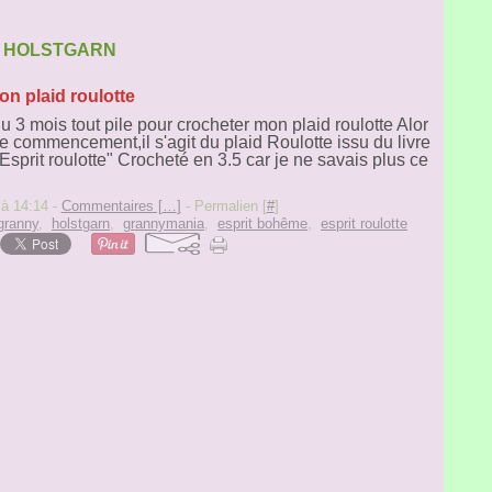
HOLSTGARN
on plaid roulotte
llu 3 mois tout pile pour crocheter mon plaid roulotte Alor
 commencement,il s'agit du plaid Roulotte issu du livre
sprit roulotte" Crocheté en 3.5 car je ne savais plus ce
 à 14:14 -
Commentaires [
…
]
- Permalien [
#
]
granny
,
holstgarn
,
grannymania
,
esprit bohême
,
esprit roulotte