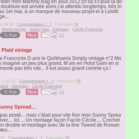
eter mon Mammy Bag en août 2012 (cf là) Et puis la do
doublure est arrivée alors j'ai attendu longtemps, très lo
 au 1er mai, à un manque de nouveau projet et à Loloth
ge...
 à 09:48 -
Commentaires [
…
]
- Permalien [
#
]
,
Marion-tricote
,
mamy bag
,
holstgarn
,
Cécile Franconie
Plaid vintage
ile Franconie D ans le Quiltmania Simply vintage n°2 Mo
is imaginé un peu plus grand, M ais en Holst Garn en si
monte pas très vite... Il est assez grand comme ça !
- à 16:41 -
Commentaires [
…
]
- Permalien [
#
]
plaid
,
holstgarn
,
Cécile Franconie
unny Spread....
pas posté... mais c'était pour vite finir mon Sunny Sprea
er.... lol.... Un montage façon Facile Cécile.... Crochet
 en double et montage avec de la fine Tweed de Rowan
tes...
:42 -
Commentaires [
…
]
- Permalien [
#
]