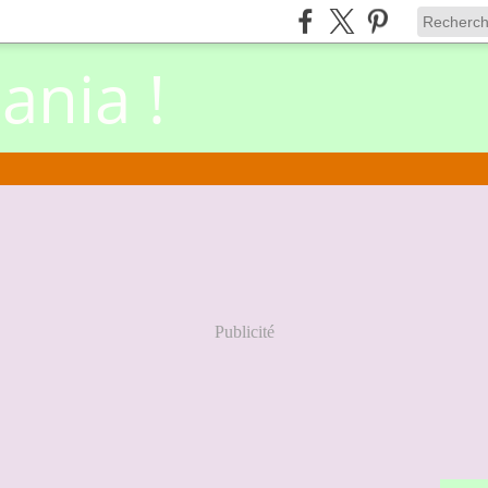
nia !
Publicité