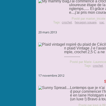
J'ai commencé à croch
uloureuse étape de la 
ngtemps...... Et grâce
e....j'ai pris mon coura
Posté par marion_tricote
Tags:
crochet
,
hexagon square
,
sac
20 mars 2013
I nspiré du plaid de Céc
n plaid Vintage J e l'ava
mple, crochet 2,5 C a ne 
.................
Posté par Marie -Laurence
Tags:
crochet
,
17 novembre 2012
S
Lontemps que je n'ai 
d pour commencer l'hiv
é en laine Holstgarn
(un luxe !) Bravo à tou
Posté par losri à 09