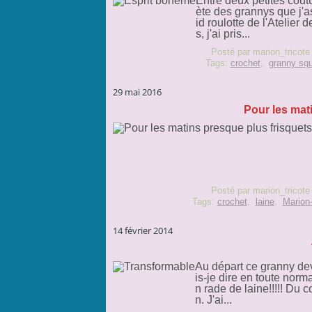
Entre deux petites cout
ète des grannys que j'a
id roulotte de l'Atelie
s, j'ai pris...
Posté par marion_tricote
Tags:
crochet
,
granny sq
29 mai 2016
Pour les mati
Posté par marion_tricote
Tags:
crochet
,
laine
,
Marion-
14 février 2014
Au départ ce granny dev
is-je dire en toute norm
n rade de laine!!!!! Du c
n. J'ai...