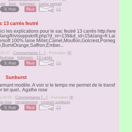
laid
,
losri
,
holstgarn
,
sunny spread
c 13 carrés feutré
 les explications pour le sac feutré 13 carrés http://ww
lang/fr/visoppskrift.php?d_nr=139&d_id=15&lang=fr Lai
rsoft 100% laine Millet,Camel,Mouflon,Golcrest,Pomeg
,BurntOrange,Saffron,Ember...
 05:47 -
Commentaires [
…
]
- Permalien [
#
]
feutrage
,
holstgarn
,
13 carrés
Sunburst
rmant modèle. A voir si le temps me permet de le transf
r tel quel.. Agathe rose
à 00:00 -
Commentaires [
…
]
- Permalien [
#
]
he rose
,
romanemone
,
coussin sunburst