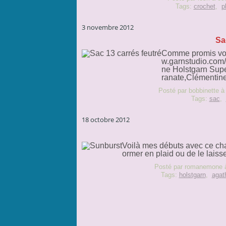
Tags:
crochet
,
p
3 novembre 2012
Sa
Comme promis voici
w.garnstudio.com/
ne Holstgarn Supe
ranate,Clémentine
Posté par bobbinette à
Tags:
sac
,
18 octobre 2012
Voilà mes débuts avec ce cha
ormer en plaid ou de le laisse
Posté par romanemone 
Tags:
holstgarn
,
agat