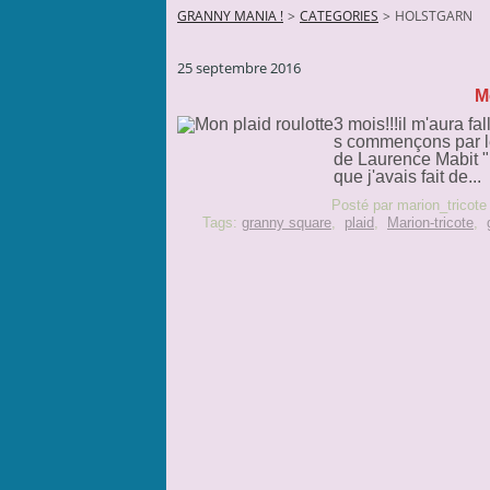
GRANNY MANIA !
>
CATEGORIES
>
HOLSTGARN
25 septembre 2016
M
3 mois!!!il m'aura fa
s commençons par le
de Laurence Mabit "E
que j'avais fait de...
Posté par marion_tricote
Tags:
granny square
,
plaid
,
Marion-tricote
,