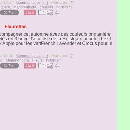
 à 10:57 -
Commentaires [
…
]
- Permalien [
#
]
square
,
Marion-tricote
,
coussin
,
holstgarn
Fleurettes
accompagner cet automne avec des couleurs printanière
hetés en 3.5mm J'ai utilisé de la Holstgarn acheté chez L
rk Apple pour les vertFrench Lavender et Crocus pour le
 à 15:35 -
Commentaires [
…
]
- Permalien [
#
]
ac
,
Marion-tricote
,
Fleurs
,
holstgarn