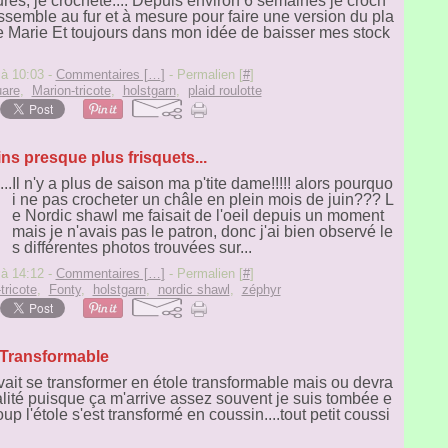
ures, je crochète.... Depuis environ 6 semaines je croch
ssemble au fur et à mesure pour faire une version du pla
r de Marie Et toujours dans mon idée de baisser mes stock
 à 10:03 -
Commentaires [
…
]
- Permalien [
#
]
uare
,
Marion-tricote
,
holstgarn
,
plaid roulotte
ns presque plus frisquets...
Il n'y a plus de saison ma p'tite dame!!!!! alors pourquo
i ne pas crocheter un châle en plein mois de juin??? L
e Nordic shawl me faisait de l'oeil depuis un moment
mais je n'avais pas le patron, donc j'ai bien observé le
s différentes photos trouvées sur...
 à 14:12 -
Commentaires [
…
]
- Permalien [
#
]
tricote
,
Fonty
,
holstgarn
,
nordic shawl
,
zéphyr
Transformable
ait se transformer en étole transformable mais ou devra
alité puisque ça m'arrive assez souvent je suis tombée e
oup l'étole s'est transformé en coussin....tout petit coussi