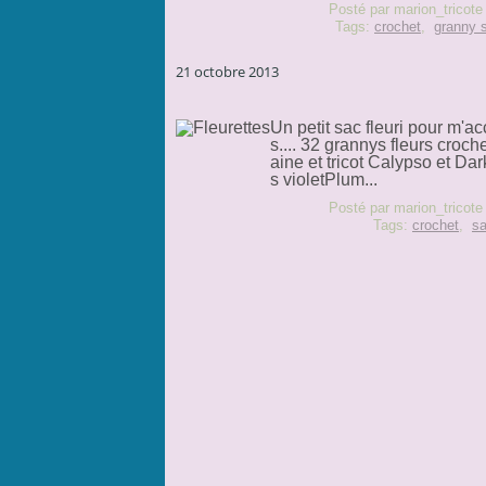
Posté par marion_tricote
Tags:
crochet
,
granny 
21 octobre 2013
Un petit sac fleuri pour m'
s.... 32 grannys fleurs croc
aine et tricot Calypso et Da
s violetPlum...
Posté par marion_tricote
Tags:
crochet
,
s