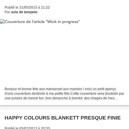
Publié le 31/05/2015 à 11:22
Par
avis de tempete
Bonjour et bonne fete aux mamanset aux mamies ! voici un petit aperçu
d'une couverture destinée à ma petite fille.Cette couverture sera doublée par
une polaire de meme ton. bon dimanche à bientot. des images de mes
autres ouvrages sur mon blogue de"...
HAPPY COLOURS BLANKETT PRESQUE FINIE
Publié le 05/07/2013 à 20:55