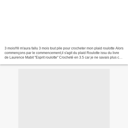
3 mois!!!il m'aura fallu 3 mois tout pile pour crocheter mon plaid roulotte Alors
commençons par le commencement,il s'agit du plaid Roulotte issu du livre
de Laurence Mabit "Esprit roulotte" Crocheté en 3.5 car je ne savais plus ce
que j'avais fait de...