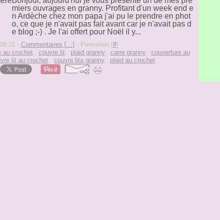
Bonjour, aujourd'hui je vous présente un de mes pre
miers ouvrages en granny. Profitant d'un week end e
n Ardèche chez mon papa j'ai pu le prendre en phot
o, ce que je n'avait pas fait avant car je n'avait pas d
e blog ;-) . Je l'ai offert pour Noël il y...
08:21 -
Commentaires [
…
]
- Permalien [
#
]
é au crochet
,
couvre lit
,
plaid granny
,
carre granny
,
couverture au
vre lit au crochet
,
couvre lita granny
,
plaid au crochet