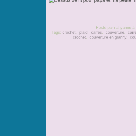
Posté par nahyanne à 
Tags:
crochet
,
plaid
,
carrés
,
couverture
,
carr
crochet
,
couverture en granny
,
cou