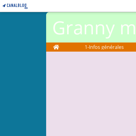
Granny ma
Home
1-Infos générales