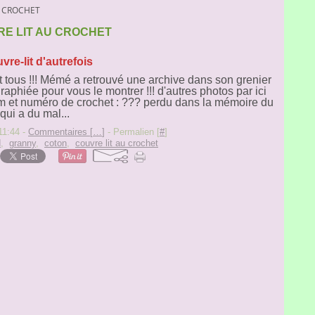
U CROCHET
E LIT AU CROCHET
vre-lit d'autrefois
t tous !!! Mémé a retrouvé une archive dans son grenier
graphiée pour vous le montrer !!! d'autres photos par ici
om et numéro de crochet : ??? perdu dans la mémoire du
qui a du mal...
11:44 -
Commentaires [
…
]
- Permalien [
#
]
d
,
granny
,
coton
,
couvre lit au crochet