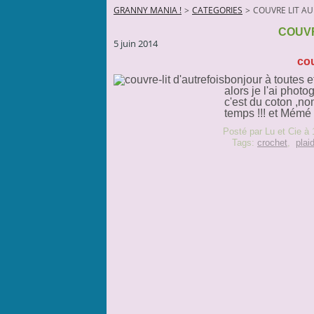
GRANNY MANIA !
>
CATEGORIES
>
COUVRE LIT A
COUVR
5 juin 2014
cou
bonjour à toutes e
alors je l'ai photo
c'est du coton ,n
temps !!! et Mémé 
Posté par Lu et Cie à 
Tags:
crochet
,
plai