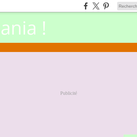
nia !
Publicité