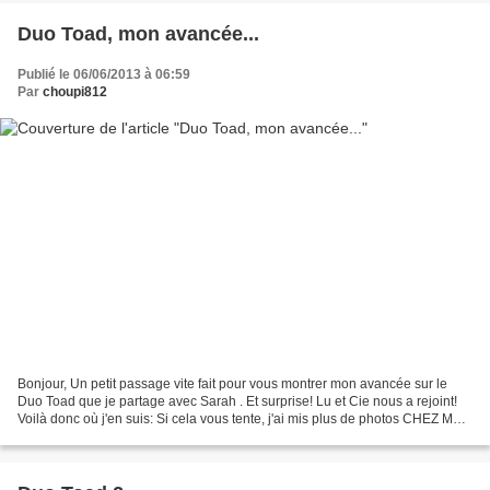
Duo Toad, mon avancée...
Publié le 06/06/2013 à 06:59
Par
choupi812
Bonjour, Un petit passage vite fait pour vous montrer mon avancée sur le
Duo Toad que je partage avec Sarah . Et surprise! Lu et Cie nous a rejoint!
Voilà donc où j'en suis: Si cela vous tente, j'ai mis plus de photos CHEZ MOI
A bientôt Choupi812