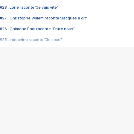
28 : Lorie raconte "Je vais vite"
#27 : Christophe Willem raconte "Jacques a dit"
#26 : Chimène Badi raconte "Entre nous"
#25 : Indochine raconte "3e sexe"
#24 : Zaho raconte "C'est chelou"
#23 : Patrick Bruel raconte "Au café des délices"
#22 : Kyo raconte "Le chemin"
#21 : Nolwenn Leroy raconte "Cassé"
#20 : Patrick Hernandez raconte "Born to be alive"
#19 : Lorie raconte "Près de moi"
#18 : Michael Jones raconte "A nos actes manqués" (avec Jean-Jacque
#17 : Khaled raconte "Aïcha"