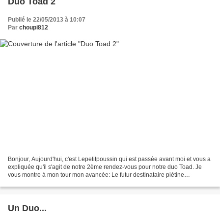
Duo Toad 2
Publié le 22/05/2013 à 10:07
Par
choupi812
Bonjour, Aujourd'hui, c'est Lepetitpoussin qui est passée avant moi et vous a
expliquée qu'il s'agit de notre 2ème rendez-vous pour notre duo Toad. Je
vous montre à mon tour mon avancée: Le futur destinataire piétine
d'impatience, mais je dois le contenir,...
Un Duo...