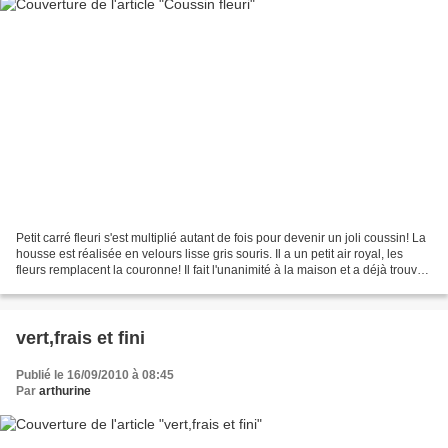
Petit carré fleuri s'est multiplié autant de fois pour devenir un joli coussin! La
housse est réalisée en velours lisse gris souris. Il a un petit air royal, les
fleurs remplacent la couronne! Il fait l'unanimité à la maison et a déjà trouvé
sa place....
vert,frais et fini
Publié le 16/09/2010 à 08:45
Par
arthurine