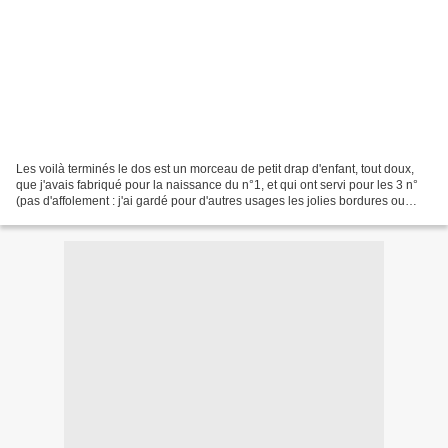
Les voilà terminés le dos est un morceau de petit drap d'enfant, tout doux,
que j'avais fabriqué pour la naissance du n°1, et qui ont servi pour les 3 n°
(pas d'affolement : j'ai gardé pour d'autres usages les jolies bordures ou
motifs...)j'ai garnis...