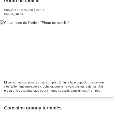
Photo de famille
Publié le 10/07/2010 à 22:37
Par
Jo_siane
Et voilà, mes coussins sont au complet. Enfin la face pop. Oui, parce que
c'est tellement agréable à crocheter, que je ne vais pas en rester là ! J'ai
prévu une deuxième face pour chaque coussin, dans un esprit un peu
différent... mais en AF toujours....
Coussins granny terminés