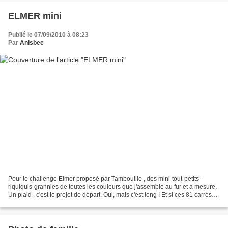
ELMER mini
Publié le 07/09/2010 à 08:23
Par
Anisbee
Pour le challenge Elmer proposé par Tambouille , des mini-tout-petits-
riquiquis-grannies de toutes les couleurs que j'assemble au fur et à mesure.
Un plaid , c'est le projet de départ. Oui, mais c'est long ! Et si ces 81 carrés
devenaient un petit coussin...