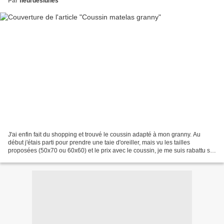
Par
fleurdeslunes
J'ai enfin fait du shopping et trouvé le coussin adapté à mon granny. Au
début j'étais parti pour prendre une taie d'oreiller, mais vu les tailles
proposées (50x70 ou 60x60) et le prix avec le coussin, je me suis rabattu sur
ces fameux coussins matelassés...