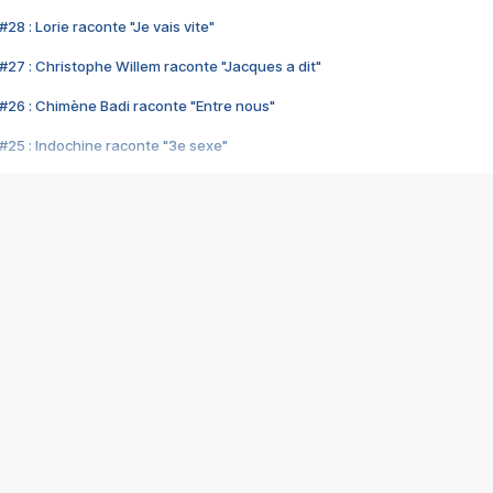
28 : Lorie raconte "Je vais vite"
#27 : Christophe Willem raconte "Jacques a dit"
#26 : Chimène Badi raconte "Entre nous"
#25 : Indochine raconte "3e sexe"
#24 : Zaho raconte "C'est chelou"
#23 : Patrick Bruel raconte "Au café des délices"
#22 : Kyo raconte "Le chemin"
#21 : Nolwenn Leroy raconte "Cassé"
#20 : Patrick Hernandez raconte "Born to be alive"
#19 : Lorie raconte "Près de moi"
#18 : Michael Jones raconte "A nos actes manqués" (avec Jean-Jacque
#17 : Khaled raconte "Aïcha"