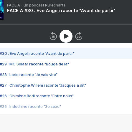
FACE A - un podcast Purecharts
FACE A #30 : Eve Angeli raconte "Avant de partir"
#30 : Eve Angeli raconte "Avant de partir"
#29 : MC Solaar raconte "Bouge de là"
28 : Lorie raconte "Je vais vite"
#27 : Christophe Willem raconte "Jacques a dit"
#26 : Chimène Badi raconte "Entre nous"
#25 : Indochine raconte "3e sexe"
#24 : Zaho raconte "C'est chelou"
#23 : Patrick Bruel raconte "Au café des délices"