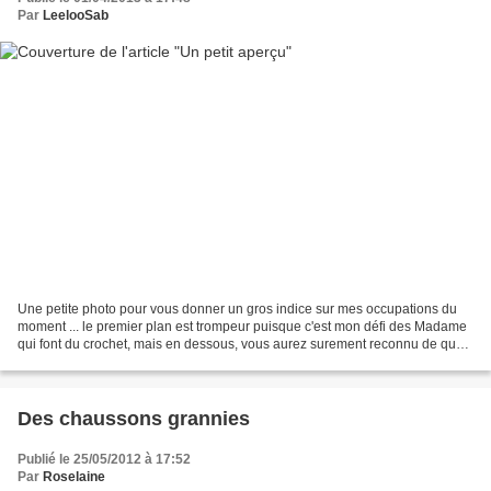
Par
LeelooSab
Une petite photo pour vous donner un gros indice sur mes occupations du
moment ... le premier plan est trompeur puisque c'est mon défi des Madame
qui font du crochet, mais en dessous, vous aurez surement reconnu de quoi
il s'agit! Ce n'est pas le seul...
Des chaussons grannies
Publié le 25/05/2012 à 17:52
Par
Roselaine