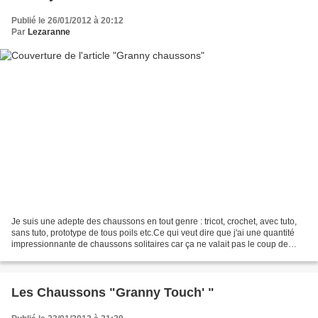
Publié le 26/01/2012 à 20:12
Par
Lezaranne
Je suis une adepte des chaussons en tout genre : tricot, crochet, avec tuto,
sans tuto, prototype de tous poils etc.Ce qui veut dire que j'ai une quantité
impressionnante de chaussons solitaires car ça ne valait pas le coup de
faire le deuxième ! J'ai...
Les Chaussons "Granny Touch' "