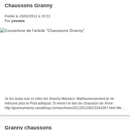
Chaussons Granny
Publié le 29/02/2012 à 19:31
Par
yavuma
Je les avais vue ici chez les Granny Maniacs. Malheureusement je ne
retrouve plus le Post adéquat. Si revoici le lien du chausson de Anne:
http://grannymania.canalblog.com/archives/2012/01/26/23344387.html Merci
beaucoup pour l'inspiration! Elles me plaisais...
Granny chaussons