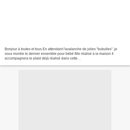
Bonjour à toutes et tous En attendant l'avalanche de jolies "bubulles" ,je
vous montre le dernier ensemble pour bébé fille réalisé à la maison Il
accompagnera le plaid déjà réalisé dans cette
couleur(http://luetcie.canalblog.com/archives/2013/06/23/27487818.html)...