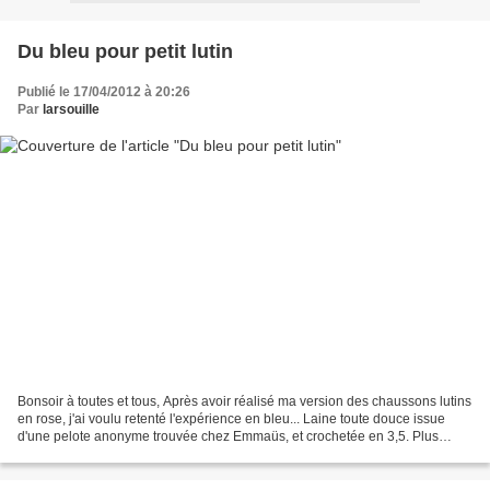
Du bleu pour petit lutin
Publié le 17/04/2012 à 20:26
Par
larsouille
Bonsoir à toutes et tous, Après avoir réalisé ma version des chaussons lutins
en rose, j'ai voulu retenté l'expérience en bleu... Laine toute douce issue
d'une pelote anonyme trouvée chez Emmaüs, et crochetée en 3,5. Plus
d'infos et de photos sur mon...