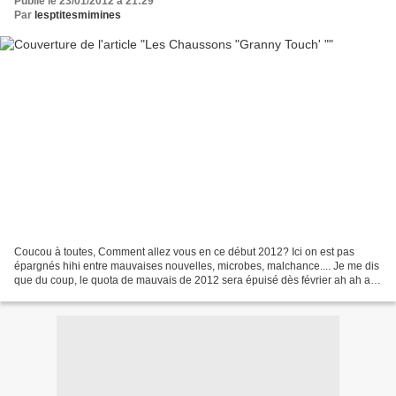
Publié le 23/01/2012 à 21:29
Par
lesptitesmimines
Coucou à toutes, Comment allez vous en ce début 2012? Ici on est pas
épargnés hihi entre mauvaises nouvelles, microbes, malchance.... Je me dis
que du coup, le quota de mauvais de 2012 sera épuisé dès février ah ah ah
Donc du coup je le sens ca va être...