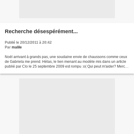
Recherche désespérément...
Publié le 20/12/2011 à 20:42
Par
malile
Noël arrivant à grands pas, une soudaine envie de chaussons comme ceux
de Gabriela me prend. Hélas, le lien menant au modèle mis dans un article
publié par Clo le 25 septembre 2009 est rompu :o( Qui peut m'aider? Merci
d'avance. Miss T