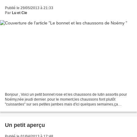
Publié le 29/05/2013 à 21:33
Par
Lu et Cie
Bonjour , Voici un petit bonnet rose et les chaussons de lutin assortis pour
Noémy,née jeudi dernier. pour le moment,les chaussons font plutôt
"cuissardes" sur ses petites jambes mais d'ici quelques semaines,ça
s'arrangera.J'ai mis un lien autour du bonnet...
Un petit aperçu
Publié le 01/04/2013 à 17:48