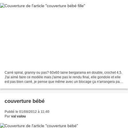
Carré spiral, granny ou pas? 60x60 laine bergarama en double, crochet 4,5.
J'ai aimé faire ce modèle mais j'aime pas le rendu final, elle gondole et elle
est pas bien carré, je pense que même avec un blocage ça n'arrangera pas
la chose. Bref, je suis...
couverture bébé
Publié le 01/08/2012 à 11:40
Par
val valou