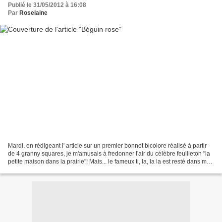
Publié le 31/05/2012 à 16:08
Par
Roselaine
Mardi, en rédigeant l' article sur un premier bonnet bicolore réalisé à partir
de 4 granny squares, je m'amusais à fredonner l'air du célèbre feuilleton "la
petite maison dans la prairie"! Mais... le fameux ti, la, la la est resté dans ma
tête tout l'après-midi...