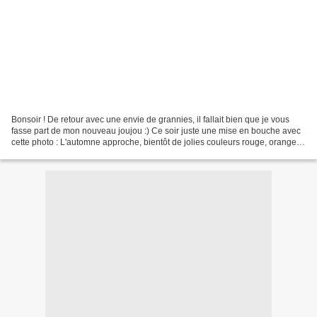
Bonsoir ! De retour avec une envie de grannies, il fallait bien que je vous
fasse part de mon nouveau joujou :) Ce soir juste une mise en bouche avec
cette photo : L'automne approche, bientôt de jolies couleurs rouge, orange et
jaune, mais moi j'en veux...