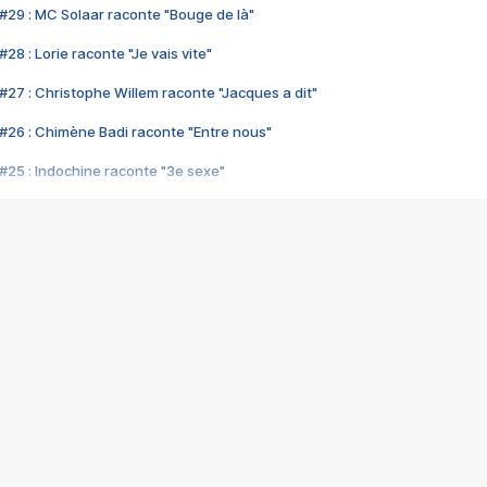
#29 : MC Solaar raconte "Bouge de là"
28 : Lorie raconte "Je vais vite"
#27 : Christophe Willem raconte "Jacques a dit"
#26 : Chimène Badi raconte "Entre nous"
#25 : Indochine raconte "3e sexe"
#24 : Zaho raconte "C'est chelou"
#23 : Patrick Bruel raconte "Au café des délices"
#22 : Kyo raconte "Le chemin"
#21 : Nolwenn Leroy raconte "Cassé"
#20 : Patrick Hernandez raconte "Born to be alive"
#19 : Lorie raconte "Près de moi"
#18 : Michael Jones raconte "A nos actes manqués" (avec Jean-Jacque
#17 : Khaled raconte "Aïcha"