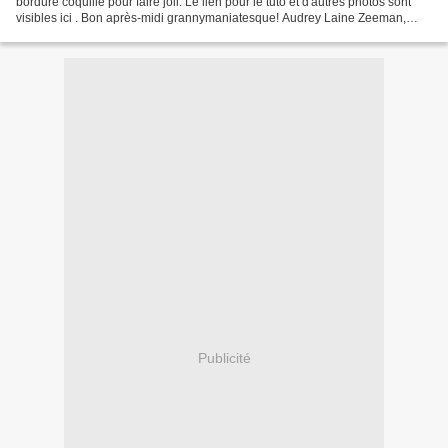
bordure coquille pour faire joli. Le lien pour le tuto et d'autres photos sont
visibles ici . Bon après-midi grannymaniatesque! Audrey Laine Zeeman,
qualité royal, crochet 5
Publicité