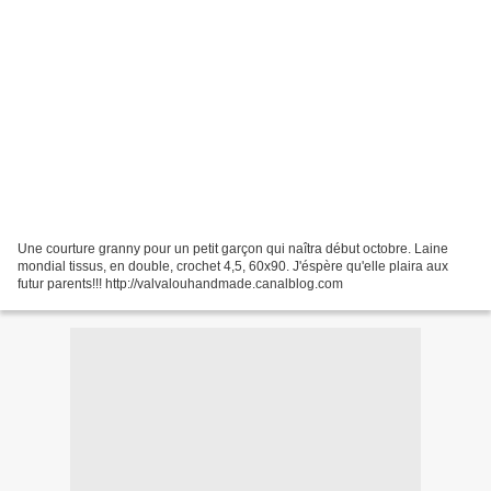
Une courture granny pour un petit garçon qui naîtra début octobre. Laine
mondial tissus, en double, crochet 4,5, 60x90. J'éspère qu'elle plaira aux
futur parents!!! http://valvalouhandmade.canalblog.com