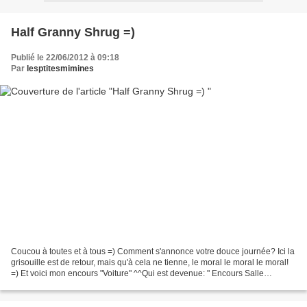
Half Granny Shrug =)
Publié le 22/06/2012 à 09:18
Par
lesptitesmimines
Coucou à toutes et à tous =) Comment s'annonce votre douce journée? Ici la
grisouille est de retour, mais qu'à cela ne tienne, le moral le moral le moral!
=) Et voici mon encours "Voiture" ^^Qui est devenue: " Encours Salle
d'Attente" avec tout ces examens...