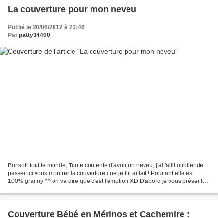
La couverture pour mon neveu
Publié le 20/06/2012 à 20:46
Par
patty34400
Bonsoir tout le monde, Toute contente d'avoir un neveu, j'ai failli oublier de
passer ici vous montrer la couverture que je lui ai fait ! Pourtant elle est
100% granny ^^ on va dire que c'est l'émotion XD D'abord je vous présente
la star, la petite bouille...
Couverture Bébé en Mérinos et Cachemire :