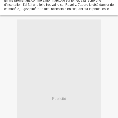
En me promenant, comme à mon habitude sur le net, à la recherche
d'inspiration, j'ai fait une jolie trouvaille sur Ravelry. J'adore le côté damier de
ce modèle, jugez plutôt : Le tuto, accessible en cliquant sur la photo, est en
anglais. Alors, vu mon...
Publicité