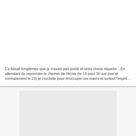
Ca faisait longtemps que je n'avais pas posté et voila chose réparée... En
attendant de reprendre le chemin de l'école (le 16 pour 3h par jour et
normalement le 23) je crochète pour m'occuper les mains et surtout l'esprit.
Et ca donne quoi? Un plaid pour...