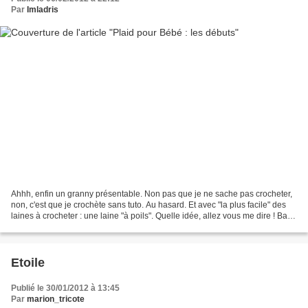
Par
Imladris
Ahhh, enfin un granny présentable. Non pas que je ne sache pas crocheter,
non, c'est que je crochète sans tuto. Au hasard. Et avec "la plus facile" des
laines à crocheter : une laine "à poils". Quelle idée, allez vous me dire ! Bah,
suivre un patron,...
Etoile
Publié le 30/01/2012 à 13:45
Par
marion_tricote