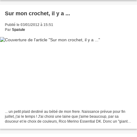
Sur mon crochet, il y a ...
Publié le 03/01/2012 à 15:51
Par
Spatule
... un petit plaid destiné au bébé de mon frere. Naissance prévue pour fin
juillet, j'ai le temps ! J'ai choisi une laine que j'aime beaucoup, par sa
douceur et le choix de couleurs, Rico Merino Essential DK. Donc un "giant"
(pas tant que ca...) granny...