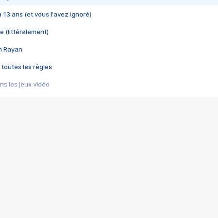
 a 13 ans (et vous l'avez ignoré)
e (littéralement)
im Rayan
 toutes les règles
s les jeux vidéo
us choquant de Rockstar ? - Le scandale BULLY
e plus moche de Steam
du RÊVE tourne au CAUCHEMAR
pendant 8 heures
it… à tort
umiliés par un jeu vidéo
ire - Final Fantasy 8