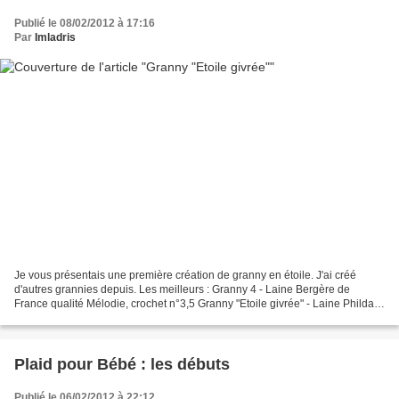
Publié le 08/02/2012 à 17:16
Par
Imladris
Je vous présentais une première création de granny en étoile. J'ai créé
d'autres grannies depuis. Les meilleurs : Granny 4 - Laine Bergère de
France qualité Mélodie, crochet n°3,5 Granny "Etoile givrée" - Laine Phildar
qualité Rubis Kid, crochet n°3,5...
Plaid pour Bébé : les débuts
Publié le 06/02/2012 à 22:12