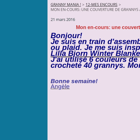
GRANNY MANIA !
>
12-MES ENCOURS
>
MON EN-COURS: UNE COUVERTURE DE GRANNYS 
21 mars 2016
Mon en-cours: une couvert
Bonjour!
Je suis en train d'assem
ou plaid. Je me suis ins
Lilla Bjorn Winter Blanke
J'ai utilisé 6 couleurs de
crocheté
40 grannys. Mon
Bonne semaine!
Angèle