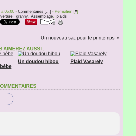
 à 05:00 -
Commentaires [
…
]
- Permalien [
#
]
verture
,
granny
,
Assemblage
,
plaids
Un nouveau sac pour le printemps
 AIMEREZ AUSSI :
Un doudou hibou
Plaid Vasarely
 bébe
OMMENTAIRES