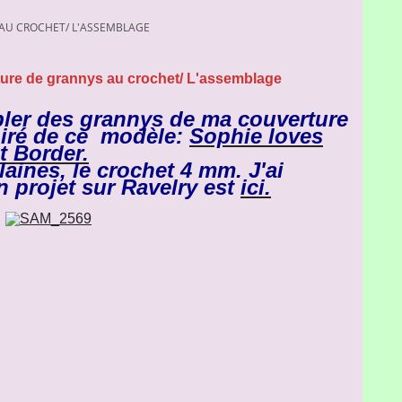
AU CROCHET/ L'ASSEMBLAGE
ure de grannys au crochet/ L'assemblage
bler des grannys de ma couverture
piré de ce modèle:
Sophie loves
t Border.
 laines, le
c
rochet 4 mm. J'ai
 projet sur Ravelry est
ici.