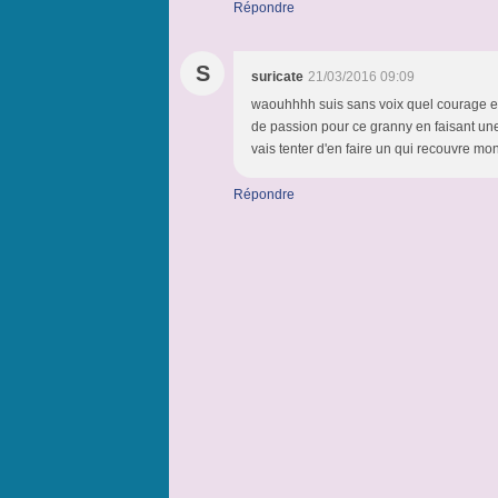
Répondre
S
suricate
21/03/2016 09:09
waouhhhh suis sans voix quel courage et
de passion pour ce granny en faisant une 
vais tenter d'en faire un qui recouvre mon l
Répondre