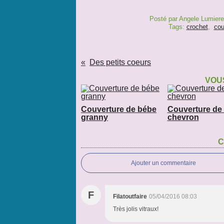
Posté par Angele Lumiere
Tags:
crochet
,
cou
Des petits coeurs
VOUS
Couverture de bébe
Couverture de
granny
chevron
C
Ajouter un commentaire
F
Filatoutfaire
05/04/2016 08:03
Très jolis vitraux!