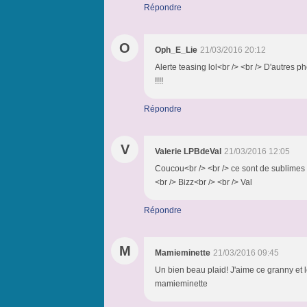
Répondre
O
Oph_E_Lie
21/03/2016 20:12
Alerte teasing lol<br /> <br /> D'autres p
!!!!
Répondre
V
Valerie LPBdeVal
21/03/2016 12:05
Coucou<br /> <br /> ce sont de sublimes g
<br /> Bizz<br /> <br /> Val
Répondre
M
Mamieminette
21/03/2016 09:45
Un bien beau plaid! J'aime ce granny et l
mamieminette