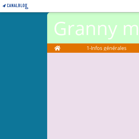
Granny ma
Home
1-Infos générales