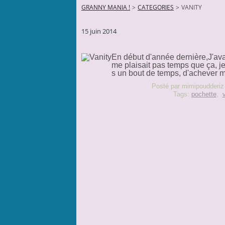
GRANNY MANIA !
>
CATEGORIES
>
VANITY
15 juin 2014
En début d'année dernière,J'av
me plaisait pas temps que ça, je
s un bout de temps, d'achever 
Posté par mimipoudderiz
Tags:
pochette
,