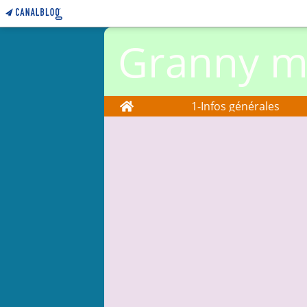
Granny ma
Home
1-Infos générales