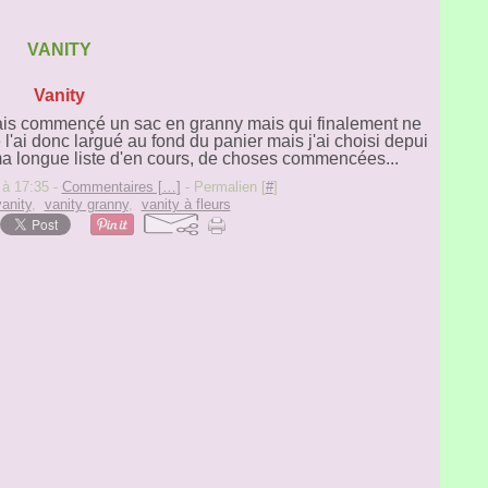
VANITY
Vanity
ais commençé un sac en granny mais qui finalement ne
 l'ai donc largué au fond du panier mais j'ai choisi depui
ma longue liste d'en cours, de choses commencées...
 à 17:35 -
Commentaires [
…
]
- Permalien [
#
]
vanity
,
vanity granny
,
vanity à fleurs