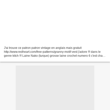
J'ai trouve ce patron patron vintage en anglais mais gratuit
http://www.redheart.com/free-patterns/granny-motif-vest j'adore !!! dans le
genre kitch !!! Laine Nako (turque) grosse laine crochet numero 6 c'est chaud
et confortable PDF en anglais et d'autres...