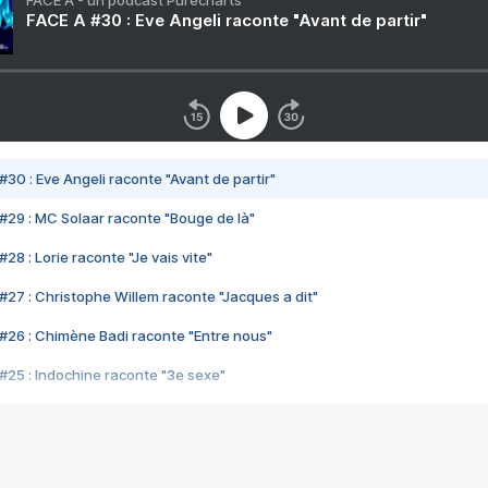
FACE A - un podcast Purecharts
FACE A #30 : Eve Angeli raconte "Avant de partir"
#30 : Eve Angeli raconte "Avant de partir"
#29 : MC Solaar raconte "Bouge de là"
28 : Lorie raconte "Je vais vite"
#27 : Christophe Willem raconte "Jacques a dit"
#26 : Chimène Badi raconte "Entre nous"
#25 : Indochine raconte "3e sexe"
#24 : Zaho raconte "C'est chelou"
#23 : Patrick Bruel raconte "Au café des délices"