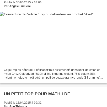
Publié le 30/04/2015 à 03:00
Par
Angele Lumiere
Ce joli top ou débardeur délicat et frais est crocheté dans un fil de coton et
nylon Chez ColourMart (6/30NM fine fingering weight, 75% coton/ 25%
nylon) . A noter, le motif aéré, un pull de beaux grannys ronds (34 grannys) .
J'aime bien le résultat et...
UN PETIT TOP POUR MATHILDE
Publié le 18/04/2015 à 00:32
Par
Ann Thiescia