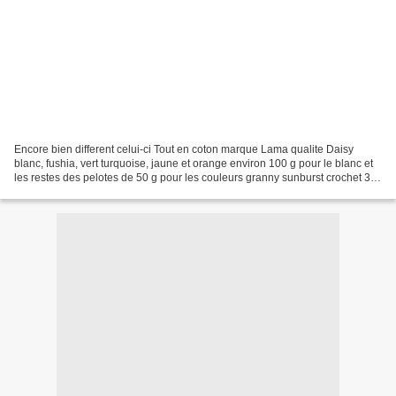
Encore bien different celui-ci Tout en coton marque Lama qualite Daisy
blanc, fushia, vert turquoise, jaune et orange environ 100 g pour le blanc et
les restes des pelotes de 50 g pour les couleurs granny sunburst crochet 3,5
j'ai fait aussi un ptit schema...