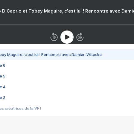
 DiCaprio et Tobey Maguire, c'est lui ! Rencontre avec Dam
bey Maguire, c'est lui ! Rencontre avec Damien Witecka
e 6
e 5
e 4
e 3
s créatrices de la VF !
e 2
e 1