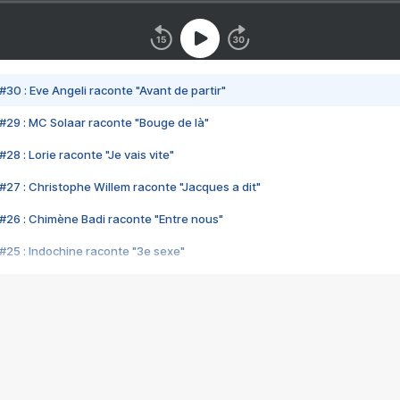
#30 : Eve Angeli raconte "Avant de partir"
#29 : MC Solaar raconte "Bouge de là"
28 : Lorie raconte "Je vais vite"
#27 : Christophe Willem raconte "Jacques a dit"
#26 : Chimène Badi raconte "Entre nous"
#25 : Indochine raconte "3e sexe"
#24 : Zaho raconte "C'est chelou"
#23 : Patrick Bruel raconte "Au café des délices"
#22 : Kyo raconte "Le chemin"
#21 : Nolwenn Leroy raconte "Cassé"