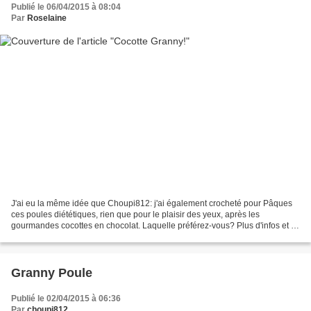
Publié le 06/04/2015 à 08:04
Par
Roselaine
J'ai eu la même idée que Choupi812: j'ai également crocheté pour Pâques
ces poules diététiques, rien que pour le plaisir des yeux, après les
gourmandes cocottes en chocolat. Laquelle préférez-vous? Plus d'infos et le
lien vers le tuto ici . Bonne journée...
Granny Poule
Publié le 02/04/2015 à 06:36
Par
choupi812