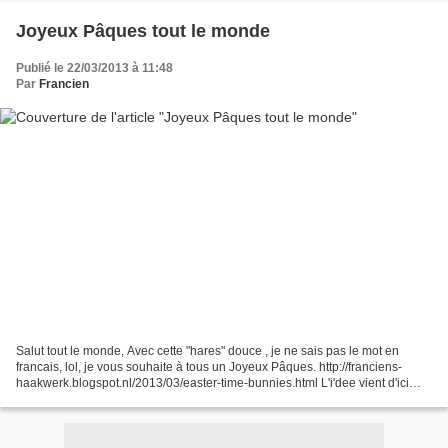
Joyeux Pâques tout le monde
Publié le 22/03/2013 à 11:48
Par
Francien
Salut tout le monde, Avec cette "hares" douce , je ne sais pas le mot en
francais, lol, je vous souhaite à tous un Joyeux Pâques. http://franciens-
haakwerk.blogspot.nl/2013/03/easter-time-bunnies.html L'i'dee vient d'ici
http://thegreendragonfly.wordpress.com/2013/03/17/bunnies-bunnies-and-
more-bunnies-2/...