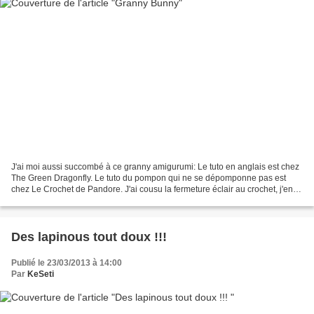
J'ai moi aussi succombé à ce granny amigurumi: Le tuto en anglais est chez
The Green Dragonfly. Le tuto du pompon qui ne se dépomponne pas est
chez Le Crochet de Pandore. J'ai cousu la fermeture éclair au crochet, j'en ai
trouvé l'idée chez Etamine que...
Des lapinous tout doux !!!
Publié le 23/03/2013 à 14:00
Par
KeSeti