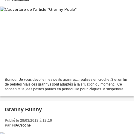
Bonjour, Je vous dévoile mes petits grannys... réalisés en crochet 3 et en fin
de pelotes Mais ces grannys sont adaptés à la situation du moment... Ce
sont en faite, des petites poules en pendouille pour Pâques. A suspendre à
l'arbre de Pâques, aux poignées...
Granny Bunny
Publié le 29/03/2013 à 13:10
Par
FilACroche