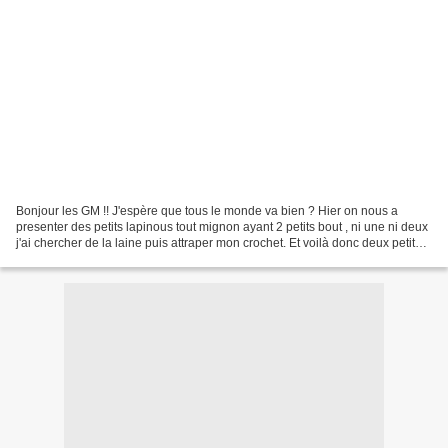
Bonjour les GM !! J'espère que tous le monde va bien ? Hier on nous a
presenter des petits lapinous tout mignon ayant 2 petits bout , ni une ni deux
j'ai chercher de la laine puis attraper mon crochet. Et voilà donc deux petit
lapinous tout doux qui sont...