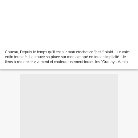
Coucou, Depuis le temps qu'il est sur mon crochet ce "petit" plaid... Le voici
enfin terminé. Il a trouvé sa place sur mon canapé en toute simplicité : Je
tiens à remercier vivement et chaleureusement toutes les "Grannys Maniacs"
qui m'ont aidé par leur...