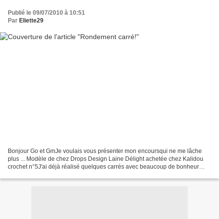
Publié le 09/07/2010 à 10:51
Par
Eliette29
Bonjour Go et GmJe voulais vous présenter mon encoursqui ne me lâche
plus ... Modèle de chez Drops Design Laine Délight achetée chez Kalidou
crochet n°5J'ai déjà réalisé quelques carrés avec beaucoup de bonheur
Alors si vous voulez faire un p'tit tour...