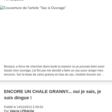
Bonjour, a force de chercher dans toute la maison ou je pouvais bien avoir
laissé mon ouvrage, j'ai fini par me decidé a faire un sac pour ranger mes
encours. Sur la base de carre granny en bas du sac, modele trouver sur
internet et qui je trouve ressemblait...
ENCORE UN CHALE GRANNY... oui je sais, je
suis dingue !
Publié le 14/11/2012 à 09:02
Par
Valerie LPBdeVal