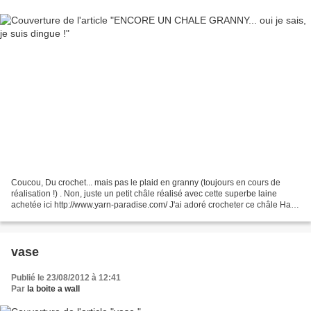
Coucou, Du crochet... mais pas le plaid en granny (toujours en cours de
réalisation !) . Non, juste un petit châle réalisé avec cette superbe laine
achetée ici http://www.yarn-paradise.com/ J'ai adoré crocheter ce châle Half
Granny et ce fut le début...
vase
Publié le 23/08/2012 à 12:41
Par
la boite a wall