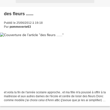
des fleurs ......
Publié le 25/06/2012 à 19:18
Par
pommeverte63
et voila la fin de l'année scolaire approche.. et ma fille m'a poussé à offrir à la
maitresse et aux autres dames de l'école et centre de loisir des fleurs Donc
comme modèle j'ai choisi celui d'Anni attic (j'avoue que je les ai simplifier) en
coton fifty...