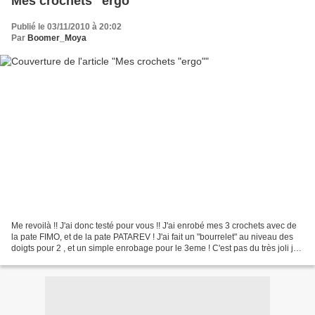
Mes crochets "ergo"
Publié le 03/11/2010 à 20:02
Par
Boomer_Moya
Me revoilà !! J'ai donc testé pour vous !! J'ai enrobé mes 3 crochets avec de
la pate FIMO, et de la pate PATAREV ! J'ai fait un "bourrelet" au niveau des
doigts pour 2 , et un simple enrobage pour le 3eme ! C'est pas du très joli joli
(suis pas douée...