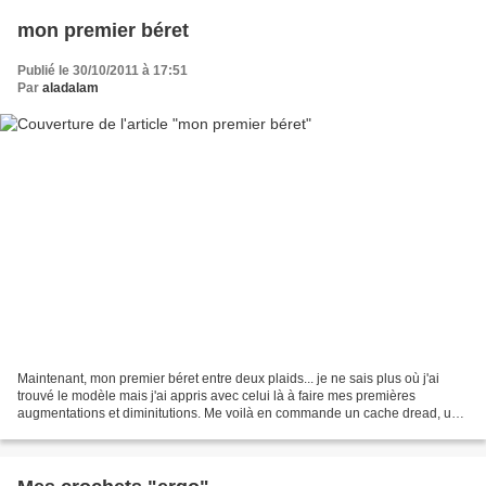
mon premier béret
Publié le 30/10/2011 à 17:51
Par
aladalam
Maintenant, mon premier béret entre deux plaids... je ne sais plus où j'ai
trouvé le modèle mais j'ai appris avec celui là à faire mes premières
augmentations et diminitutions. Me voilà en commande un cache dread, un
autre béret et un bonnet !!!! Mla...