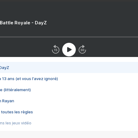
 Battle Royale - DayZ
 DayZ
 a 13 ans (et vous l'avez ignoré)
e (littéralement)
im Rayan
 toutes les règles
s les jeux vidéo
us choquant de Rockstar ? - Le scandale BULLY