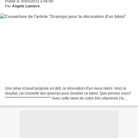
Publié le 30/05/2011 à 06:00
Par
Angele Lumiere
Une amie m'avait proposé un défi, la rénovation d'un vieux bikini. Voici le
résultat, j'ai crocheté des grannys pour doubler ce bikini. Que pensez vous?
****************************** Avec cette laine de coton très vitaminée j'ai
crocheté des petits coeurs...