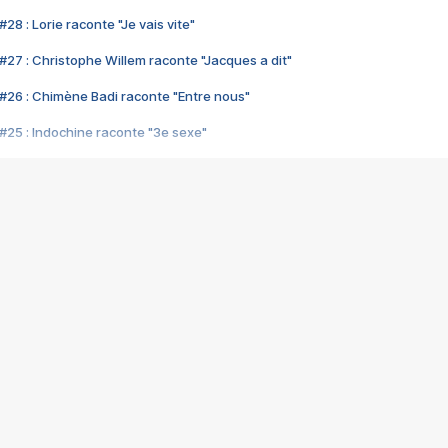
28 : Lorie raconte "Je vais vite"
#27 : Christophe Willem raconte "Jacques a dit"
#26 : Chimène Badi raconte "Entre nous"
#25 : Indochine raconte "3e sexe"
#24 : Zaho raconte "C'est chelou"
#23 : Patrick Bruel raconte "Au café des délices"
#22 : Kyo raconte "Le chemin"
#21 : Nolwenn Leroy raconte "Cassé"
#20 : Patrick Hernandez raconte "Born to be alive"
#19 : Lorie raconte "Près de moi"
#18 : Michael Jones raconte "A nos actes manqués" (avec Jean-Jacque
#17 : Khaled raconte "Aïcha"