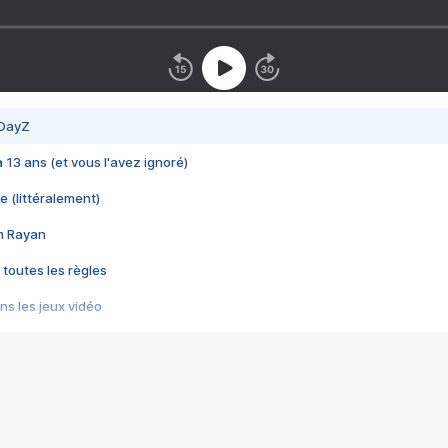
 DayZ
 a 13 ans (et vous l'avez ignoré)
e (littéralement)
im Rayan
 toutes les règles
s les jeux vidéo
us choquant de Rockstar ? - Le scandale BULLY
e plus moche de Steam
du RÊVE tourne au CAUCHEMAR