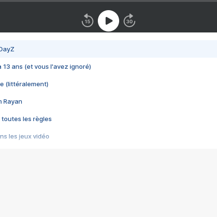
 DayZ
 a 13 ans (et vous l'avez ignoré)
e (littéralement)
im Rayan
 toutes les règles
s les jeux vidéo
us choquant de Rockstar ? - Le scandale BULLY
e plus moche de Steam
du RÊVE tourne au CAUCHEMAR
pendant 8 heures