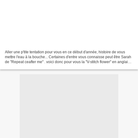
Aller une p'tite tentation pour vous en ce début d'année, histoire de vous
mettre l'eau à la bouche... Certaines d'entre vous connaisse peut être Sarah
de "Repeat ceafter me" . voici donc pour vous la "V-stitch flower" en anglais
mais pas à pas en photo...