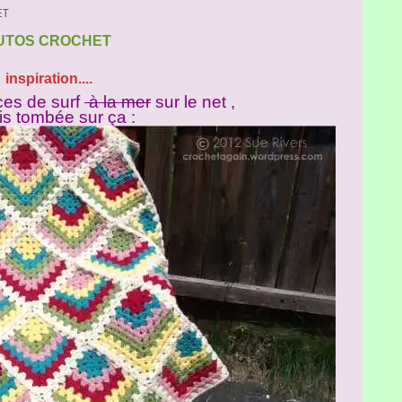
ET
UTOS CROCHET
inspiration....
ces de surf
à la mer
sur le net ,
is tombée sur ça :