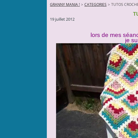
GRANNY MANIA !
>
CATEGORIES
>
TUTOS CROCH
T
19 juillet 2012
lors de mes séan
je su