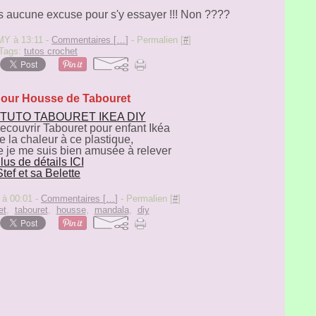
s aucune excuse pour s'y essayer !!! Non ????
Y à 13:11 -
Commentaires [
…
]
- Permalien [
#
]
Tags:
tutos crochet
our Housse de Tabouret
couvrir Tabouret pour enfant Ikéa
de la chaleur à ce plastique,
ue je me suis bien amusée à relever
lus de détails ICI
Stef et sa Belette
 à 00:01 -
Commentaires [
…
]
- Permalien [
#
]
et
,
tabouret
,
housse
,
mandala
,
diy