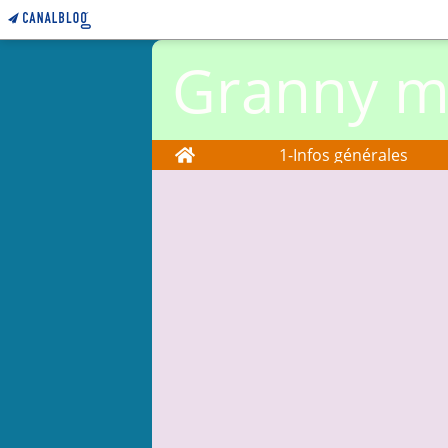
Granny ma
Home
1-Infos générales