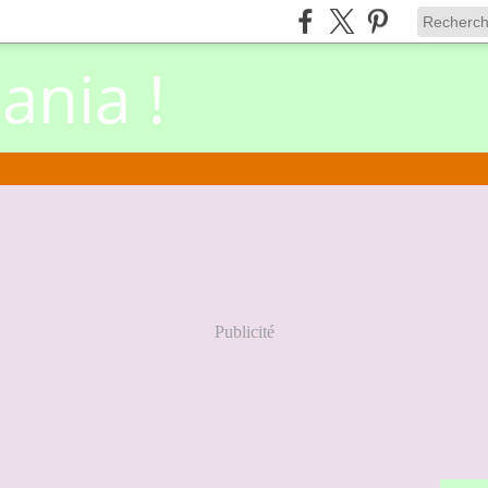
nia !
Publicité