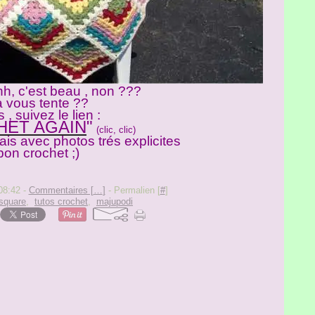
h, c'est beau , non ???
a vous tente ??
s , suivez le lien :
HET AGAIN
"
(clic, clic)
ais avec photos trés explicites
bon crochet ;)
08:42 -
Commentaires [
…
]
- Permalien [
#
]
square
,
tutos crochet
,
majupodi