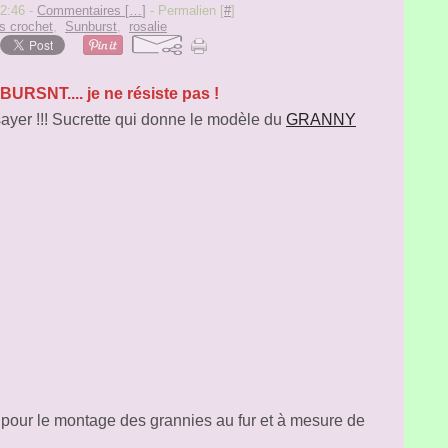
12:46 -
Commentaires [
…
]
- Permalien [
#
]
os crochet
,
Sunburst
,
rosalie
URSNT.... je ne résiste pas !
ayer !!! Sucrette qui donne le modèle du
GRANNY
to pour le montage des grannies au fur et à mesure de