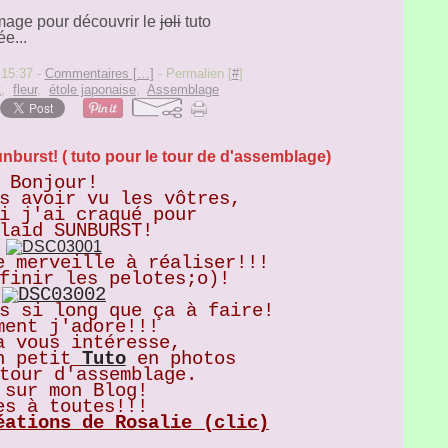
image pour découvrir le
joli
tuto
e...
 15:37 -
Commentaires [
…
]
- Permalien [
#
]
t
,
fleur
,
étole japonaise
,
Assemblage
nburst! ( tuto pour le tour de d'assemblage)
Bonjour!
s avoir vu les vôtres,
i j'ai craqué pour
laid SUNBURST!
e merveille à réaliser!!!
finir les pelotes;o)!
s si long que ça à faire!
ment j'adore!!!
a vous intéresse,
n petit
Tuto
en photos
tour d'assemblage.
sur mon Blog!
es à toutes!!!
éations de Rosalie (clic)