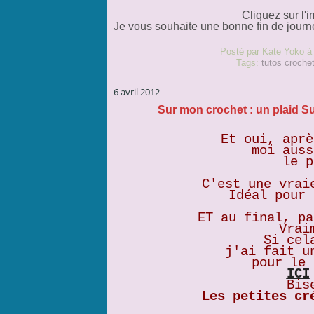
Cliquez sur l'
Je vous souhaite une bonne fin de journé
Posté par Kate Yoko à
Tags:
tutos croche
6 avril 2012
Sur mon crochet : un plaid Su
Et oui, aprè
moi auss
le p
C'est une vrai
Idéal pour 
ET au final, pa
Vrai
Si cel
j'ai fait u
pour le 
ICI
Bis
Les petites cr