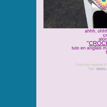
ahhh, ohhh
ç
alor
"
CROC
tuto en anglais m
Posté par majupodi à 
Tags:
granny 