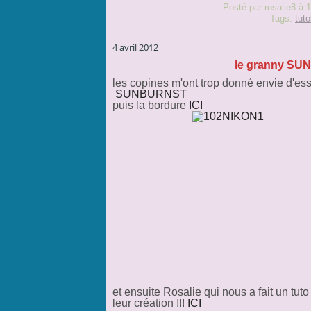
Posté par rosalie8 à 
Tags:
tut
4 avril 2012
le granny SUNB
les copines m'ont trop donné envie d'ess
SUNBURNST
puis la bordure
ICI
et ensuite Rosalie qui nous a fait un tu
leur création !!!
ICI