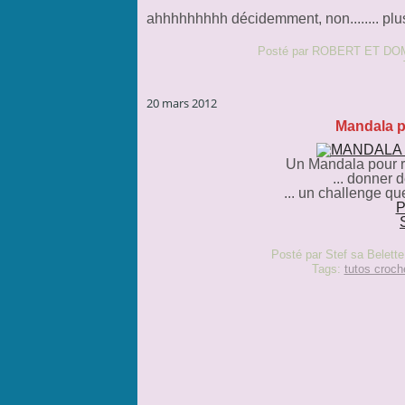
ahhhhhhhhh décidemment, non........ plu
Posté par ROBERT ET DOM
20 mars 2012
Mandala p
Un Mandala pour re
... donner 
... un challenge q
P
Posté par Stef sa Belette
Tags:
tutos croch