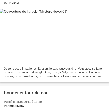
Par
BalCat
Je sens votre impatience, là, alors je vais tout vous dire. Vous avez su faire
preuve de beaucoup d’imagination, mais, NON, ce n’est, ni un œillet, ni une
bourse, ni un carré bordé, ni un crumble à la framboise renversé, ni un sac
boule, ni un châle,...
bonnet et tour de cou
Publié le 11/03/2011 à 14:19
Par
missilys67