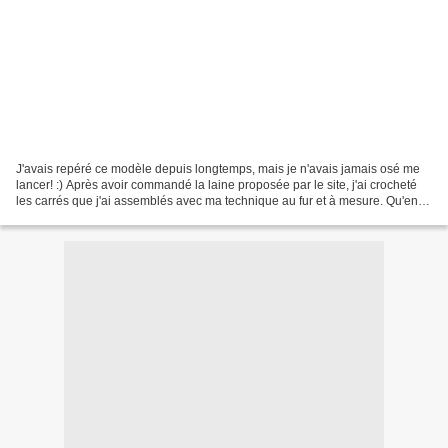
J'avais repéré ce modèle depuis longtemps, mais je n'avais jamais osé me
lancer! :) Après avoir commandé la laine proposée par le site, j'ai crocheté
les carrés que j'ai assemblés avec ma technique au fur et à mesure. Qu'en
pensez-vous? Plus de photos...