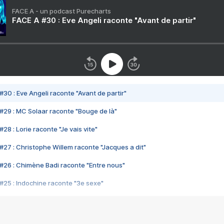
FACE A - un podcast Purecharts
FACE A #30 : Eve Angeli raconte "Avant de partir"
#30 : Eve Angeli raconte "Avant de partir"
#29 : MC Solaar raconte "Bouge de là"
28 : Lorie raconte "Je vais vite"
#27 : Christophe Willem raconte "Jacques a dit"
#26 : Chimène Badi raconte "Entre nous"
#25 : Indochine raconte "3e sexe"
#24 : Zaho raconte "C'est chelou"
#23 : Patrick Bruel raconte "Au café des délices"