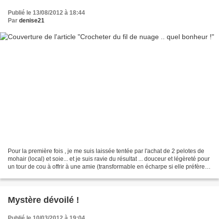
Publié le 13/08/2012 à 18:44
Par
denise21
Pour la première fois , je me suis laissée tentée par l'achat de 2 pelotes de
mohair (local) et soie... et je suis ravie du résultat ... douceur et légèreté pour
un tour de cou à offrir à une amie (transformable en écharpe si elle préfère).
Par contre,...
Mystère dévoilé !
Publié le 10/03/2012 à 19:04