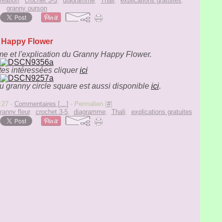
réation
,
crochet 3-5
,
diagramme
,
Thali
,
explications gratuites
,
granny ourson
Happy Flower
me et l'explication du Granny Happy Flower.
tes intéressées cliquer
ici
du granny circle square est aussi disponible
ici
.
:27 -
Commentaires [
…
]
- Permalien [
#
]
ranny fleur
,
crochet 3-5
,
diagramme
,
Thali
,
explications gratuites