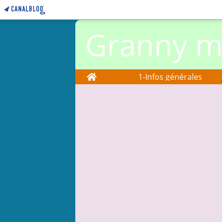
Granny ma
Home
1-Infos générales