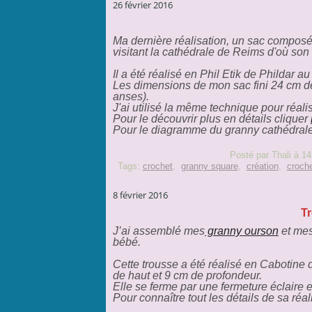
26 février 2016
Ma dernière réalisation, un sac composé 
visitant la cathédrale de Reims d'où son 
Il a été réalisé en Phil Etik de Phildar a
Les dimensions de mon sac fini 24 cm de
anses).
J'ai utilisé la même technique pour réal
Pour le découvrir plus en détails cliquer
Pour le diagramme du granny cathédrale
Posté par Thali à 14
Tags:
crochet
,
granny square
,
création
,
croche
8 février 2016
Tr
J’ai assemblé mes
granny ourson
et me
bébé.
Cette trousse a été réalisé en Cabotine d
de haut et 9 cm de profondeur.
Elle se ferme par une fermeture éclaire et 
Pour connaître tout les détails de sa réal