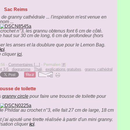
Sac Reims
de granny cathédrale ... l'inspiration m'est venue en
nom ...
u crochet n°3, les grannu obtenus font 6 cm de côté.
 haut sur 30 cm de long, 6 cm de profondeur (hors
iser les anses et la doublure que pour le Lemon Bag.
ici
.
 cliquer
ici
.
:56 -
Commentaires [
…
]
- Permalien [
#
]
t 3-5
,
diagramme
,
Thali
,
explications gratuites
,
granny cathédral
ousse de toilette
s
granny circle
pour faire une trousse de toilette pour
e Phildar au crochet n°3, elle fait 27 cm de large, 18 cm
j'ai ajouté une tirette réalisée à partir d'un mini granny.
isation cliquer
ici
.