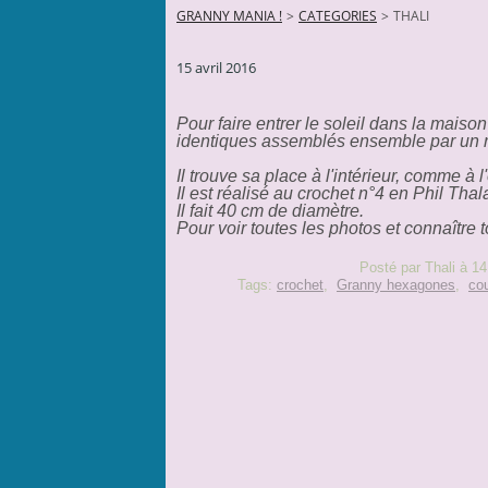
GRANNY MANIA !
>
CATEGORIES
>
THALI
15 avril 2016
Pour faire entrer le soleil dans la maiso
identiques assemblés ensemble par un r
Il trouve sa place à l'intérieur, comme à l'
Il est réalisé au crochet n°4 en Phil Tha
Il fait 40 cm de diamètre.
Pour voir toutes les photos et connaître t
Posté par Thali à 14
Tags:
crochet
,
Granny hexagones
,
co