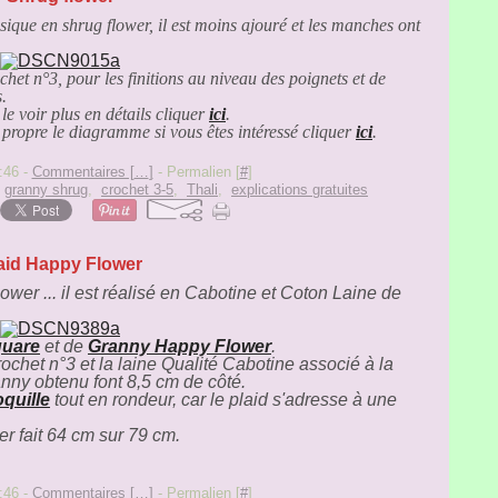
assique en shrug flower, il est moins ajouré et les manches ont
ochet n°3, pour les finitions au niveau des poignets et de
.
le voir plus en détails cliquer
ici
.
u propre le diagramme si vous êtes intéressé cliquer
ici
.
:46 -
Commentaires [
…
]
- Permalien [
#
]
,
granny shrug
,
crochet 3-5
,
Thali
,
explications gratuites
aid Happy Flower
wer ... il est réalisé en Cabotine et Coton Laine de
quare
et de
Granny Happy Flower
.
rochet n°3 et la laine Qualité Cabotine associé à la
anny obtenu font 8,5 cm de côté.
oquille
tout en rondeur, car le plaid s'adresse à une
r fait 64 cm sur 79 cm.
:46 -
Commentaires [
…
]
- Permalien [
#
]