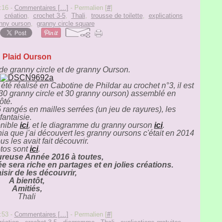
:16 -
Commentaires [
…
]
- Permalien [
#
]
,
création
,
crochet 3-5
,
Thali
,
trousse de toilette
,
explications
nny ourson
,
granny circle square
Plaid Ourson
 de granny circle et de granny Ourson.
 été réalisé en Cabotine de Phildar au crochet n°3, il est
0 granny circle et 30 granny ourson) assemblé en
ôté.
5 rangés en mailles serrées (un jeu de rayures), les
fantaisie.
onible
ici
, et le diagramme du granny ourson
ici
.
a que j'ai découvert les granny oursons c'était en 2014
us les avait fait découvrir.
otos sont
ici
.
reuse Année 2016 à toutes,
e sera riche en partages et en jolies créations.
isir de les découvrir,
A bientôt,
Amitiés,
Thali
:53 -
Commentaires [
…
]
- Permalien [
#
]