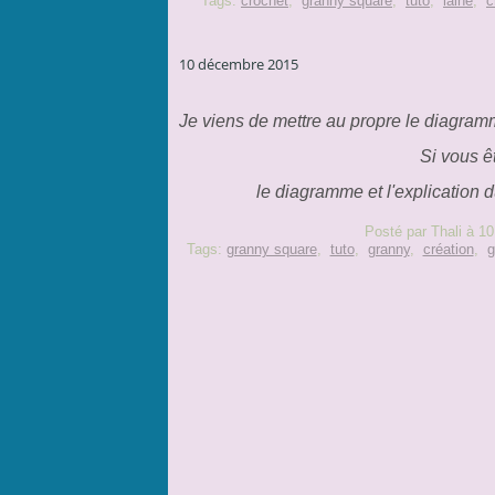
Tags:
crochet
,
granny square
,
tuto
,
laine
,
c
10 décembre 2015
Je viens de mettre au propre le diagram
Si vous ê
le diagramme et l'explication 
Posté par Thali à 10
Tags:
granny square
,
tuto
,
granny
,
création
,
g