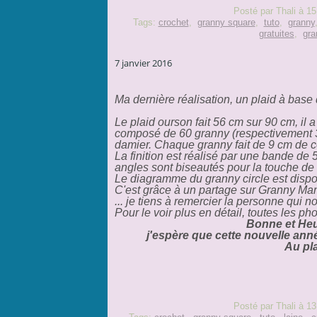
Posté par Thali à 15
Tags:
crochet
,
granny square
,
tuto
,
granny
gratuites
,
gra
7 janvier 2016
Ma dernière réalisation, un plaid à base
Le plaid ourson fait 56 cm sur 90 cm, il a
composé de 60 granny (respectivement 3
damier. Chaque granny fait de 9 cm de c
La finition est réalisé par une bande de 
angles sont biseautés pour la touche de 
Le diagramme du granny circle est disp
C'est grâce à un partage sur Granny Mani
... je tiens à remercier la personne qui no
Pour le voir plus en détail, toutes les ph
Bonne et Heu
j'espère que cette nouvelle anné
Au pla
Posté par Thali à 13