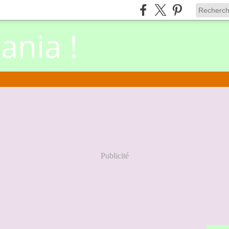
nia !
Publicité