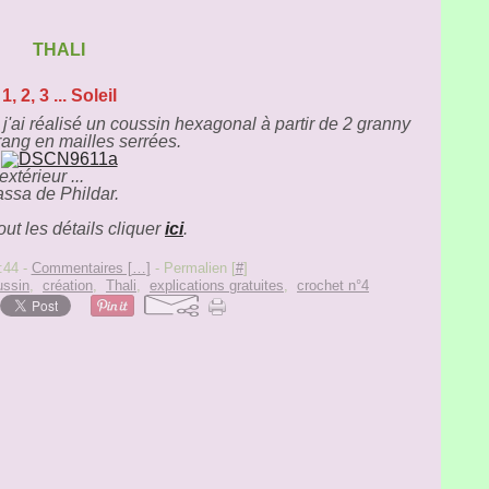
THALI
1, 2, 3 ... Soleil
n j'ai réalisé un coussin hexagonal à partir de 2 granny
ang en mailles serrées.
extérieur ...
lassa de Phildar.
out les détails cliquer
ici
.
:44 -
Commentaires [
…
]
- Permalien [
#
]
ussin
,
création
,
Thali
,
explications gratuites
,
crochet n°4