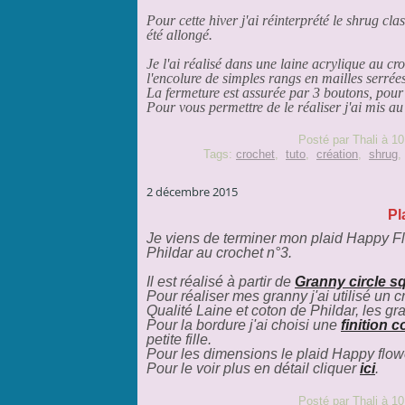
Pour cette hiver j'ai réinterprété le shrug cl
été allongé.
Je l'ai réalisé dans une laine acrylique au cr
l'encolure de simples rangs en mailles serrées
La fermeture est assurée par 3 boutons, pour 
Pour vous permettre de le réaliser j'ai mis a
Posté par Thali à 10
Tags:
crochet
,
tuto
,
création
,
shrug
2 décembre 2015
Pl
Je viens de terminer mon plaid Happy Flo
Phildar au crochet n°3.
Il est réalisé à partir de
Granny circle s
Pour réaliser mes granny j'ai utilisé un c
Qualité Laine et coton de Phildar, les gr
Pour la bordure j'ai choisi une
finition c
petite fille.
Pour les dimensions le plaid Happy flowe
Pour le voir plus en détail cliquer
ici
.
Posté par Thali à 10