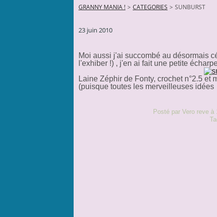
GRANNY MANIA !
>
CATEGORIES
>
SUNBURST
23 juin 2010
Moi aussi j'ai succombé au désormais c
l'exhiber !) , j'en ai fait une petite écharpe
Laine Zéphir de Fonty, crochet n°2.5 et
(puisque toutes les merveilleuses idées g
Posté par Vero reve à 
Ta