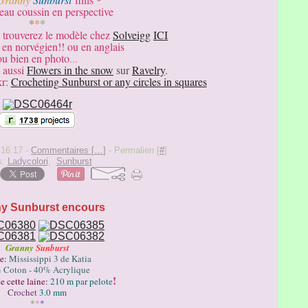
au coussin en perspective
*
*
*
s trouverez le modèle chez
Solveigg
ICI
o en norvégien!! ou en anglais
ou bien en photo
...
aussi
Flowers in the snow
sur
Ravelry
.
r:
Crocheting Sunburst or any circles in squares
 16:17 -
Commentaires [
…
]
- Permalien [
#
]
s:
Ladycolori
,
Sunburst
y Sunburst encours
Granny
Sunburst
e:
Mississippi 3 de Katia
 Coton - 40% Acrylique
!
e cette laine:
210 m par pelote
Crochet
3.0 mm
*
*
*