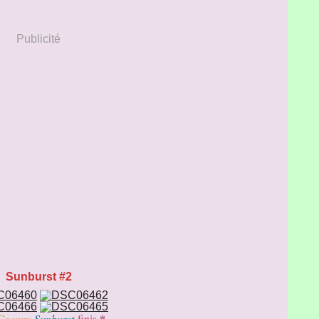
Publicité
Sunburst #2
*
Granny
Sunburst
finis