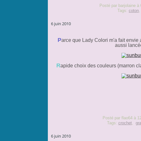
Posté par barjolaine à
Tags:
coton
6 juin 2010
P
arce que Lady Colori m'a fait envie
aussi lancé
R
apide choix des couleurs (marron clair
Posté par flao64 à 1
Tags:
crochet
,
gr
6 juin 2010