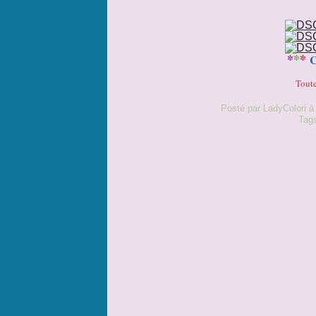
*
*
*
Toute
Posté par LadyColori à
Tag