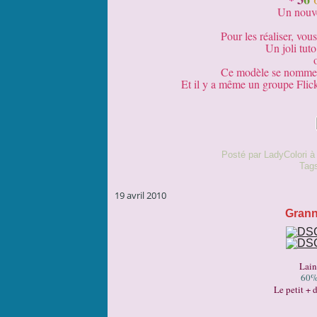
Un nouve
Pour les réaliser, vou
Un joli tut
Ce modèle se nomme 
Et il y a même un groupe Flick
Posté par LadyColori à
Tag
19 avril 2010
Grann
Lain
60%
Le petit + d