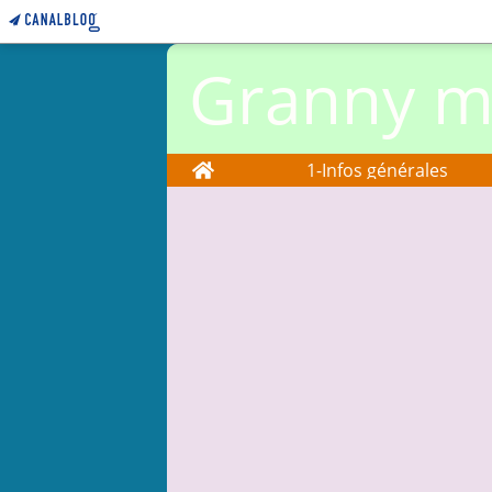
Granny ma
Home
1-Infos générales