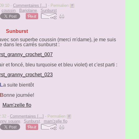
 09:10 -
Commentaires [
…
]
- Permalien [
#
]
,
coussin
,
Barjolaine
,
Sunburst
Sunburst
 avec son superbe coussin (merci m'dame), je me suis
e dans les carrés sunburst :
 et foncé, bleu turquoise et bleu violet) et c'est parti :
L
a suite bientôt
B
onne journée!
Mam'zelle flo
2:32 -
Commentaires [
…
]
- Permalien [
#
]
anny square
,
Sunburst
,
mam'zelle flo