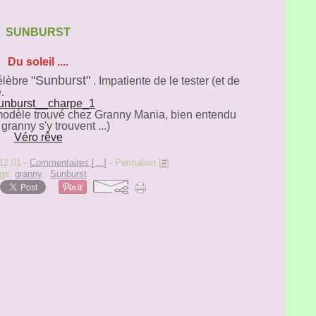
SUNBURST
Du soleil ....
"Sunburst"
élèbre
. Impatiente de le tester (et de
.
 modèle trouvé chez Granny Mania, bien entendu
ranny s'y trouvent ...)
Véro rêve
12:01 -
Commentaires [
…
]
- Permalien [
#
]
gs:
granny
,
Sunburst