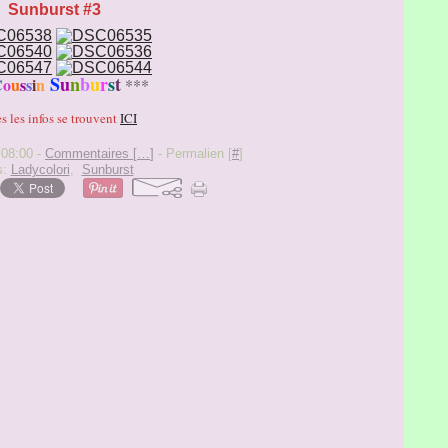
Sunburst #3
S
u
n
b
u
r
s
t
C
o
u
s
s
i
n
***
s les infos se trouvent
ICI
 08:00 -
Commentaires [
…
]
- Permalien [
#
]
s:
Ladycolori
,
Sunburst