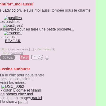
burst"..moi aussi!
de
Lady colori
, je suis moi aussi tombée sous le charme
es pastilles...
i assemblé pour en faire une petite pochette...
au virus...
BEACAR
0:00 -
Commentaires [
…
]
- Permalien [
#
]
Tags:
Sunburst
ussins sunburst
i
a le chic pour nous tenter
ses jolis coussins ...
Voici les miens:
 - coton Licorne et Miami
 de photos chez moi
et le tuto en images
par ici
t le shéma
par là