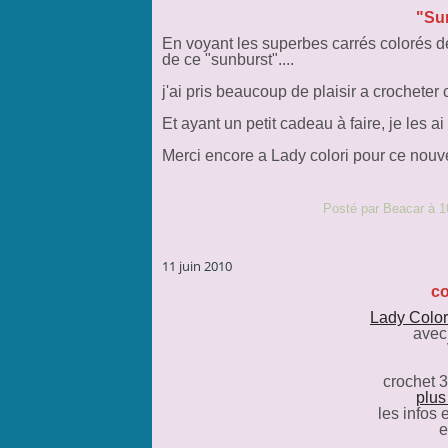
"Sun
En voyant les superbes carrés colorés 
de ce "sunburst"....
j'ai pris beaucoup de plaisir a crocheter c
Et ayant un petit cadeau à faire, je les a
Merci encore a Lady colori pour ce nouve
Posté par Beacar à 1
11 juin 2010
co
Lady Color
avec 
crochet 3
plus
les infos 
e