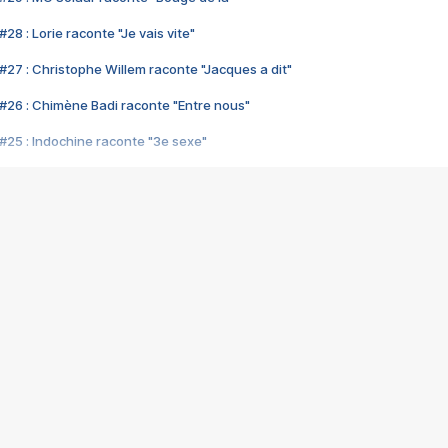
28 : Lorie raconte "Je vais vite"
#27 : Christophe Willem raconte "Jacques a dit"
#26 : Chimène Badi raconte "Entre nous"
#25 : Indochine raconte "3e sexe"
#24 : Zaho raconte "C'est chelou"
#23 : Patrick Bruel raconte "Au café des délices"
#22 : Kyo raconte "Le chemin"
#21 : Nolwenn Leroy raconte "Cassé"
#20 : Patrick Hernandez raconte "Born to be alive"
#19 : Lorie raconte "Près de moi"
#18 : Michael Jones raconte "A nos actes manqués" (avec Jean-Jacque
#17 : Khaled raconte "Aïcha"