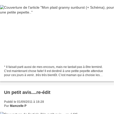
* Il faisait parti aussi de mes encours, mais ne tardait pas à être terminé.
C'est maintenant chose faite! Il est destiné à une petite pepette attendue
pour ces jours à venir...très très bientôt. C'est maman qui à choisie les
couleurs; c'est pour assortir...
Un petit avis....re-édit
Publié le 01/09/2011 à 18:28
Par
Mamzelle P