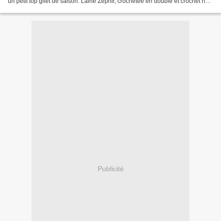
un petit top gilet de saison. Laine Zéphir, crochetée en double et crochet n° 4
pour 30 sunburst Véro...
Publicité