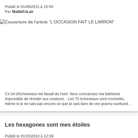
Publié le 01/08/2011 à 19:50
Par
MailleEnLair
Ce lot d'écheveaux me faisait de l'oeil. Vous connaissez ma faiblesse.
Impossible de résister aux couleurs... Les 70 écheveaux sont crochetés,
même si je ne sais pas encore ce que je vais faire de ces granny sunburst.
Bonne journée et à bientôt. Mail...
Les hexagones sont mes étoiles
Publié le 01/10/2010 à 12:56