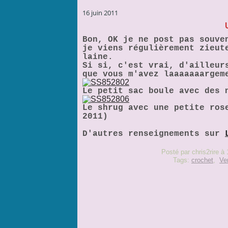
16 juin 2011
Bon, OK je ne post pas souve
je viens régulièrement zieut
laine.
Si si, c'est vrai, d'ailleur
que vous m'avez laaaaaaargem
Le petit sac boule avec des 
Le shrug avec une petite ros
2011)
D'autres renseignements sur
Posté par chris2rire à
Tags:
crochet
,
Ve