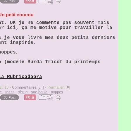
Un petit coucou
nt, OK je ne commente pas souvent mais
er ici, ça me motive pour travailler la
s je vous livre mes deux petits derniers
ent inspirés.
.
noppes
e (modèle Burda Tricot du printemps
La Rubricadabra
 13:13 -
Commentaires [
…
]
- Permalien [
#
]
rt
,
roses
,
shrug
,
sac boule
,
noppes