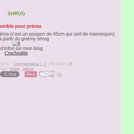
SHRUG
emble pour préma
réma (c'est un poupon de 45cm qui sert de mannequin)
à partir du granny shrug
 d'infos sur mon blog
Crochodile
 10:52 -
Commentaires [
…
]
- Permalien [
#
]
Tags:
shrug
,
préma