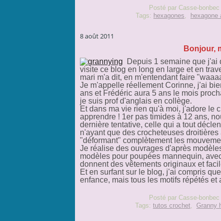
Posté par Casse-bonbec 
Tags:
hexagones
,
hexagone 
8 août 2011
Bonjour, 
Depuis 1 semaine que j'ai dé
visite ce blog en long en large et en tra
mari m'a dit, en m'entendant faire "waaaao
Je m'appelle réellement Corinne, j'ai bien
ans et Frédéric aura 5 ans le mois procha
je suis prof d'anglais en collège.
Et dans ma vie rien qu'à moi, j'adore le c
apprendre ! 1er pas timides à 12 ans, no
dernière tentative, celle qui a tout décl
n'ayant que des crocheteuses droitières 
"déformant" complètement les mouveme
Je réalise des ouvrages d'après modèles,
modèles pour poupées mannequin, avec p
donnent des vêtements originaux et facile
Et en surfant sur le blog, j'ai compris q
enfance, mais tous les motifs répétés et ass
Posté par Casse-bonbec 
Tags:
tutos crochet
,
Granny 