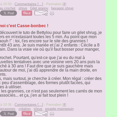
à 10:50 -
Commentaires [
…
]
- Permalien [
#
]
au crochet
,
shrug
,
Gilet granny
,
hexagon shrug
moi c'est Casse-bonbec !
couvert le tuto de Bettylou pour faire un gilet shrug, je
vers en m'extasiant toutes les 5 min. Au point que mon
uh !" : toi, t'es encore sur le site des grannies !
tôt 43 ans. Je suis mariée et j'ai 2 enfants : Cécile a 8
in. Dans la vraie vie où qu'il faut bosser pour manger,
rochet. Pourtant, qu'est-ce que j'ai eu du mal à
uvelles tentatives avec une voisine vers 20 ans puis la
enché à 30 ans ! Faut dire que je suis gauchère mais
autour de moi, j'ai dû apprendre de la main droite, en
nts.
 mais surtout, je cherche à créer. Mon régal : créer des
eu d'assemblage, des formes plutôt faciles, qui
s à utiliser.
ue les grannies, ce n'est pas seulement les carrés de mon
ociés... et ça, j'en ai fait tout plein !
à 10:36 -
Commentaires [
…
]
- Permalien [
#
]
hexagones
,
création
,
shrug
,
poupée mannequin