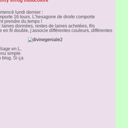
nny shrug multicolore
mencé lundi dernier :
mporte 16 tours. L'hexagone de droite comporte
ont prendre du temps !
: laines données, restes de laines achetées, fils
e en fil double, j'associe différentes couleurs, différentes
liage en L,
venu simple
n blog. Si ça