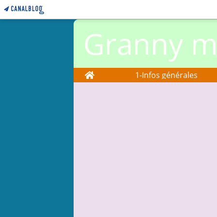
Granny ma
Home
1-Infos générales