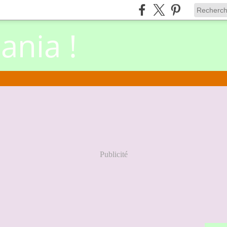
nia !
Publicité