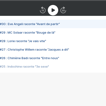
#30 : Eve Angeli raconte "Avant de partir"
#29 : MC Solaar raconte "Bouge de là"
28 : Lorie raconte "Je vais vite"
#27 : Christophe Willem raconte "Jacques a dit"
#26 : Chimène Badi raconte "Entre nous"
#25 : Indochine raconte "3e sexe"
#24 : Zaho raconte "C'est chelou"
#23 : Patrick Bruel raconte "Au café des délices"
#22 : Kyo raconte "Le chemin"
#21 : Nolwenn Leroy raconte "Cassé"