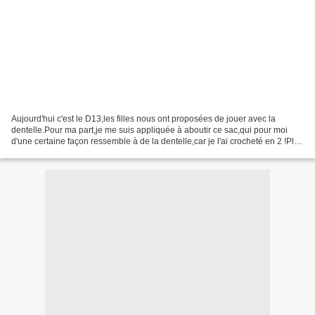
Aujourd'hui c'est le D13,les filles nous ont proposées de jouer avec la
dentelle.Pour ma part,je me suis appliquée à aboutir ce sac,qui pour moi
d'une certaine façon ressemble à de la dentelle,car je l'ai crocheté en 2 !Plus
de 2h passées sur chaque motif,...