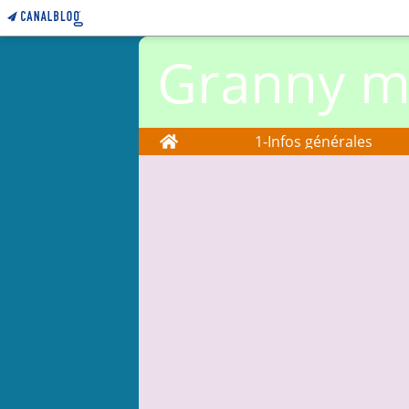
Granny ma
Home
1-Infos générales