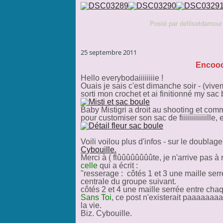
Posté par defilsetdamour
25 septembre 2011
Encooo
Hello everybodaiiiiiiiie !
Ouais je sais c'est dimanche soir - (vive
sorti mon crochet et ai finitionné my sac 
Baby Mistigri a droit au shooting et com
pour customiser son sac de fiiiiiiiiiiiiille,
Voili voilou plus d'infos - sur le doublag
Cybouille.
Merci à ( flûûûûûûûûte, je n'arrive pas à r
celle
qui a écrit :
"resserage : côtés 1 et 3 une maille ser
centrale du groupe suivant.
côtés 2 et 4 une maille serrée entre cha
Sans Toi
, ce post n'existerait paaaaaaa
la vie.
Biz. Cybouille.