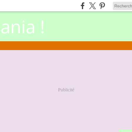
nia !
Publicité