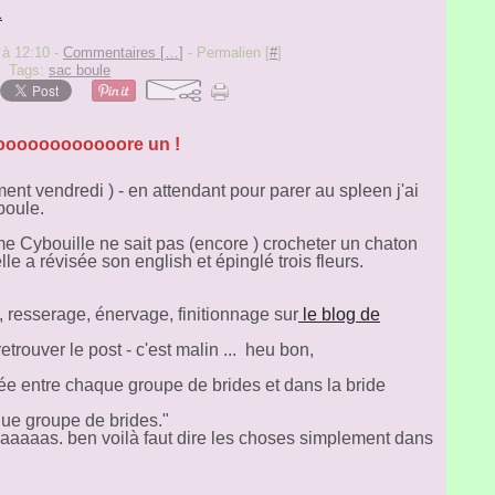
 à 12:10 -
Commentaires [
…
]
- Permalien [
#
]
Tags:
sac boule
ooooooooooore un !
ment vendredi ) - en attendant pour parer au spleen j'ai
boule.
me Cybouille ne sait pas (encore ) crocheter un chaton
 elle a révisée son english et épinglé trois fleurs.
e, resserage, énervage, finitionnage sur
le blog de
etrouver le post - c'est malin ... heu bon,
rée entre chaque groupe de brides et dans la bride
que groupe de brides."
aaaaaas. ben voilà faut dire les choses simplement dans