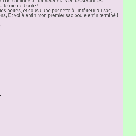
où on continue à crocheter mais en resserant les
a forme de boule !
es noires, et cousu une pochette à l'intérieur du sac,
s, Et voilà enfin mon premier sac boule enfin terminé !