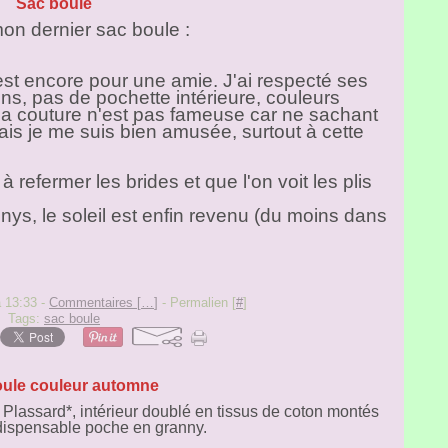
Sac boule
on dernier sac boule :
il est encore pour une amie. J'ai respecté ses
ns, pas de pochette intérieure, couleurs
! la couture n'est pas fameuse car ne sachant
is je me suis bien amusée, surtout à cette
refermer les brides et que l'on voit les plis
ys, le soleil est enfin revenu (du moins dans
à 13:33 -
Commentaires [
…
]
- Permalien [
#
]
Tags:
sac boule
ule couleur automne
 Plassard*, intérieur doublé en tissus de coton montés
'indispensable poche en granny.