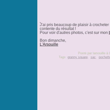
J'ai pris beaucoup de plaisir à crocheter
contente du résultat !
Pour voir d'autres photos, c'est sur mon
Bon dimanche,
L'Arsouille
Posté par larsouille à
Tags:
granny square
,
sac
,
pochett