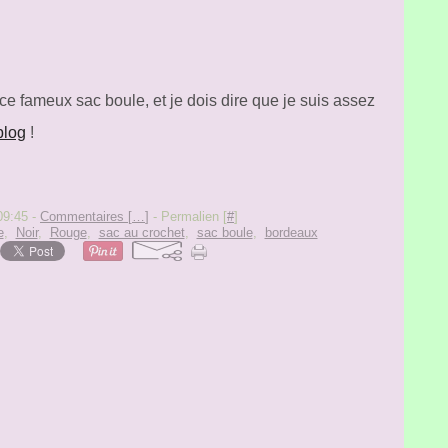
 ce fameux sac boule, et je dois dire que je suis assez
blog
!
 09:45 -
Commentaires [
…
]
- Permalien [
#
]
e
,
Noir
,
Rouge
,
sac au crochet
,
sac boule
,
bordeaux