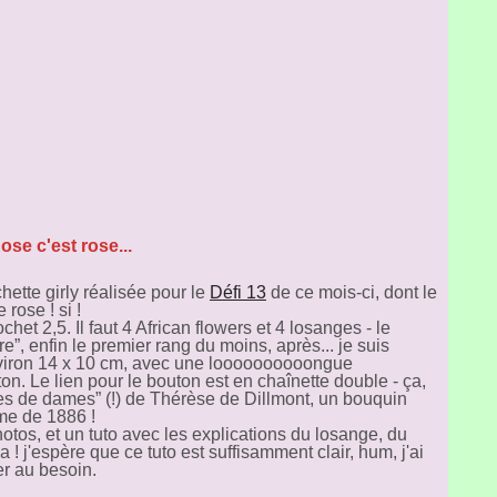
ose c'est rose...
hette girly réalisée pour le
Défi 13
de ce mois-ci, dont le
 rose ! si !
ochet 2,5. Il faut 4 African flowers et 4 losanges - le
e”, enfin le premier rang du moins, après... je suis
environ 14 x 10 cm, avec une loooooooooongue
on. Le lien pour le bouton est en chaînette double - ça,
ages de dames” (!) de Thérèse de Dillmont, un bouquin
ême de 1886 !
hotos, et un tuto avec les explications du losange, du
 ! j'espère que ce tuto est suffisamment clair, hum, j'ai
er au besoin.