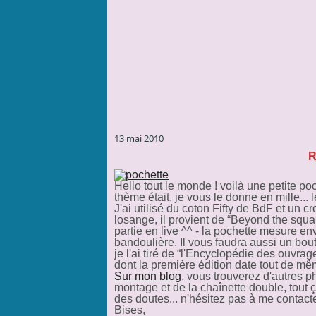
13 mai 2010
R
Hello tout le monde ! voilà une petite poc
thème était, je vous le donne en mille... le
J'ai utilisé du coton Fifty de BdF et un cr
losange, il provient de “Beyond the squar
partie en live ^^ - la pochette mesure 
bandoulière. Il vous faudra aussi un bout
je l'ai tiré de “l'Encyclopédie des ouvr
dont la première édition date tout de m
Sur mon blog
, vous trouverez d'autres p
montage et de la chaînette double, tout ça
des doutes... n'hésitez pas à me contact
Bises,