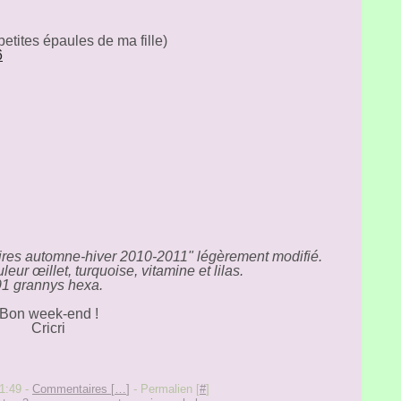
 petites épaules de ma fille)
ires automne-hiver 2010-2011" légèrement modifié.
eur œillet, turquoise, vitamine et lilas.
91 grannys hexa.
Bon week-end !
Cricri
21:49 -
Commentaires [
…
]
- Permalien [
#
]