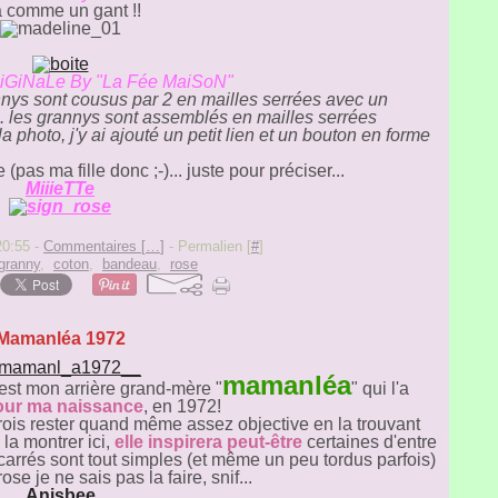
va comme un gant !!
GiNaLe By "La Fée MaiSoN"
nys sont cousus par 2 en mailles serrées avec un
... les grannys sont assemblés en mailles serrées
a photo, j'y ai ajouté un petit lien et un bouton en forme
(pas ma fille donc ;-)... juste pour préciser...
MiiieTTe
20:55 -
Commentaires [
…
]
- Permalien [
#
]
granny
,
coton
,
bandeau
,
rose
Mamanléa 1972
mamanléa
'est mon arrière grand-mère "
" qui l'a
our ma naissance
, en 1972!
crois rester quand même assez objective en la trouvant
 la montrer ici,
elle inspirera peut-être
certaines d'entre
 carrés sont tout simples (et même un peu tordus parfois)
rose je ne sais pas la faire, snif...
Anisbee