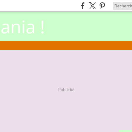
nia !
Publicité