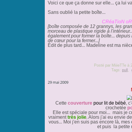
Voici ce que ça donne sur elle... ça lui 
Sans oublié la petite boîte...
CRéaTioN oRi
[boîte composée de 12 grannys, les gran
morceau de plastique rigide à l'intérieur
également pour former la boîte... depuis l
de cœur pour la fermer...]
Édit de plus tard... Madeline est ma nièce 
Posté par MiiieTTe à 
Tags:
pull
,
29 mai 2009
Cette
couverture
pour lit de bébé
, c
crochetée
p
Elle est spéciale pour moi... mais je 
vraiment
très jolie
. Alors j'ai eu envie de
vous... Moi j'en suis pas encore là, mes
et puis la petite 