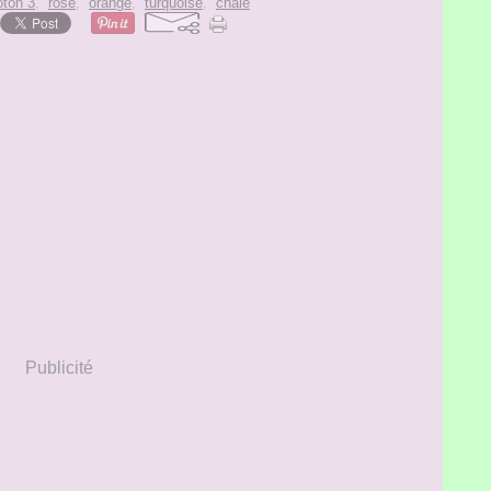
oton 3
,
rose
,
orange
,
turquoise
,
chale
Publicité