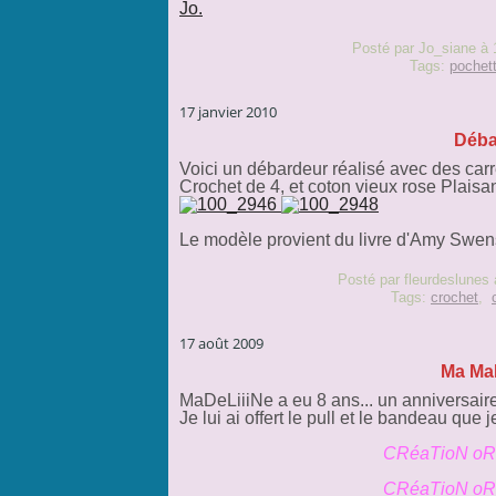
Jo.
Posté par Jo_siane à 
Tags:
pochet
17 janvier 2010
Déba
Voici un débardeur réalisé avec des carré
Crochet de 4, et coton vieux rose Plaisa
Le modèle provient du livre d'Amy Swen
Posté par fleurdeslunes 
Tags:
crochet
,
17 août 2009
Ma MaD
MaDeLiiiNe a eu 8 ans... un anniversaire
Je lui ai offert le pull et le bandeau que 
CRéaTioN oRi
CRéaTioN oRi