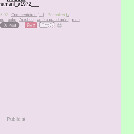
23:02 -
Commentaires [
…
]
- Permalien [
#
]
ure
,
bébé
,
Anisbee
,
arrière-grand-mère
,
rose
Publicité