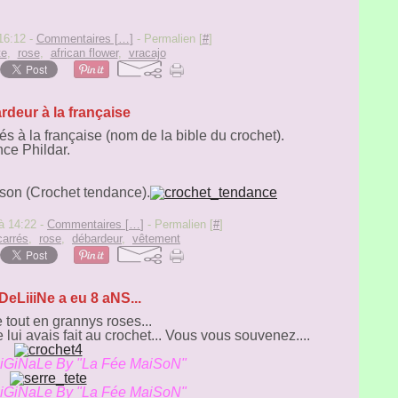
16:12 -
Commentaires [
…
]
- Permalien [
#
]
te
,
rose
,
african flower
,
vracajo
rdeur à la française
s à la française (nom de la bible du crochet).
nce Phildar.
son (Crochet tendance).
à 14:22 -
Commentaires [
…
]
- Permalien [
#
]
carrés
,
rose
,
débardeur
,
vêtement
eLiiiNe a eu 8 aNS...
 tout en grannys roses...
je lui avais fait au crochet... Vous vous souvenez....
GiNaLe By "La Fée MaiSoN"
GiNaLe By "La Fée MaiSoN"