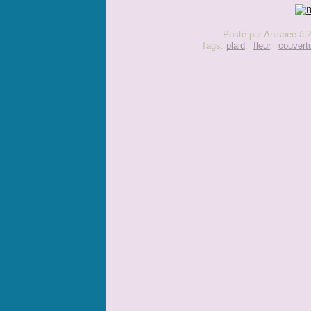
Posté par Anisbee à 
Tags:
plaid
,
fleur
,
couvert