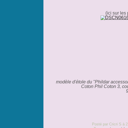
(ici sur les
modèle d'étole du "Phildar accesso
Coton Phil Coton 3, coul
Posté par Cricri S à 