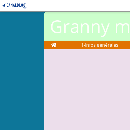
Granny ma
Home
1-Infos générales