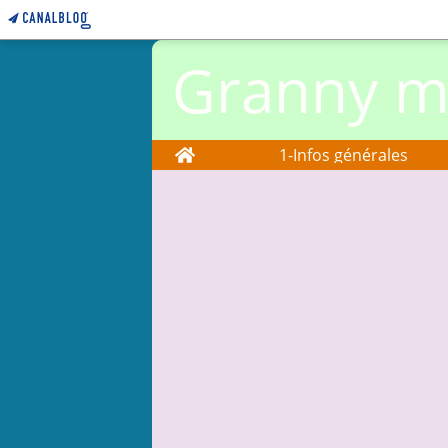
Granny ma
Home
1-Infos générales