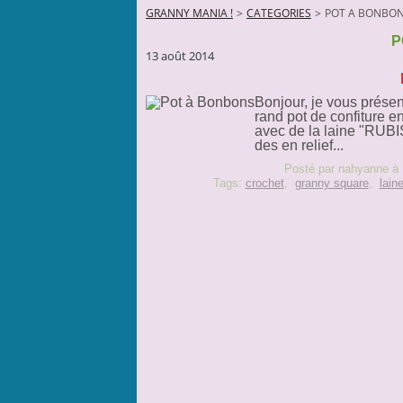
GRANNY MANIA !
>
CATEGORIES
>
POT A BONBO
P
13 août 2014
Bonjour, je vous prése
rand pot de confiture en
avec de la laine "RUBIS
des en relief...
Posté par nahyanne à 
Tags:
crochet
,
granny square
,
lain