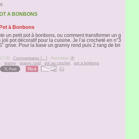
NS
OT A BONBONS
Pot à Bonbons
nte un petit pot à bonbons, ou comment transformer un g
 joli pot décoratif pour la cuisine. Je l'ai crocheté en n°3
" grise. Pour la base un granny rond puis 2 rang de bri
17:20 -
Commentaires [
…
]
- Permalien [
#
]
e
,
granny
,
granny rond
,
pot au crochet
,
pot a bonbons