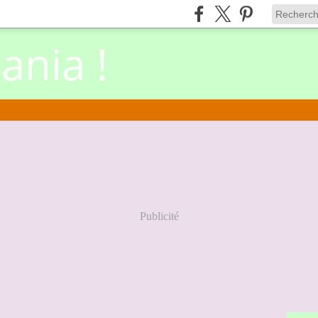
nia !
Publicité