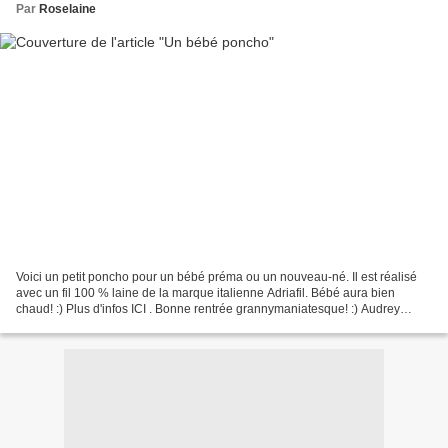
Par
Roselaine
Voici un petit poncho pour un bébé préma ou un nouveau-né. Il est réalisé
avec un fil 100 % laine de la marque italienne Adriafil. Bébé aura bien
chaud! :) Plus d'infos ICI . Bonne rentrée grannymaniatesque! :) Audrey
Laine Adriafil, qualité Avantgarde,...