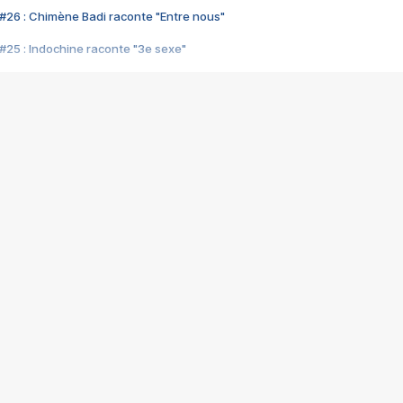
#26 : Chimène Badi raconte "Entre nous"
#25 : Indochine raconte "3e sexe"
#24 : Zaho raconte "C'est chelou"
#23 : Patrick Bruel raconte "Au café des délices"
#22 : Kyo raconte "Le chemin"
#21 : Nolwenn Leroy raconte "Cassé"
#20 : Patrick Hernandez raconte "Born to be alive"
#19 : Lorie raconte "Près de moi"
#18 : Michael Jones raconte "A nos actes manqués" (avec Jean-Jacque
#17 : Khaled raconte "Aïcha"
#16 : Corneille raconte "Parce qu'on vient de loin"
#15 : Indochine raconte "L'aventurier"