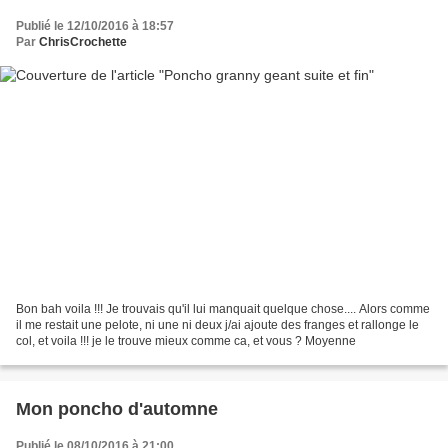
Publié le 12/10/2016 à 18:57
Par
ChrisCrochette
Bon bah voila !!! Je trouvais qu'il lui manquait quelque chose.... Alors comme
il me restait une pelote, ni une ni deux j/ai ajoute des franges et rallonge le
col, et voila !!! je le trouve mieux comme ca, et vous ? Moyenne
Mon poncho d'automne
Publié le 08/10/2016 à 21:00