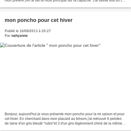
mon préféré j'en ai fait la motif principal sur la capuche. J'ai utilisé tout un tas
de fins de pelotes...
mon poncho pour cet hiver
Publié le 16/08/2013 à 20:27
Par
nahyanne
Bonjour, aujourd'hui je vous présente mon poncho pour la mi saison et pour
cet hiver. En cherchant dans mon placard au trésors j'ai retrouvé 6 pelotes
de laine d'un gris bleuté "rubis"et 3 d'un gris légèrement chiné de la même
qualité à crocheté en n°3....