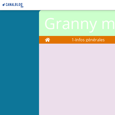
Granny ma
Home
1-Infos générales