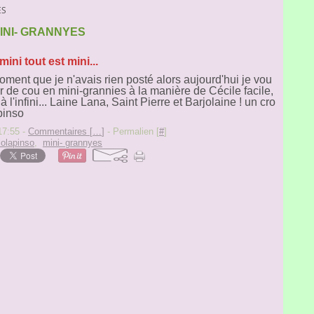
ES
INI- GRANNYES
mini tout est mini...
ment que je n'avais rien posté alors aujourd'hui je vou
r de cou en mini-grannies à la manière de Cécile facile,
 à l'infini... Laine Lana, Saint Pierre et Barjolaine ! un cro
pinso
17:55 -
Commentaires [
…
]
- Permalien [
#
]
lolapinso
,
mini- grannyes