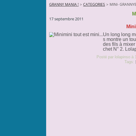
GRANNY MANIA !
>
CATEGORIES
>
MINI- GRANNY
M
17 septembre 2011
Mini
Un long long mo
s montre un tou
des fils à mixer
chet N° 2. Lola
Posté par lolapinso à 
Tags: