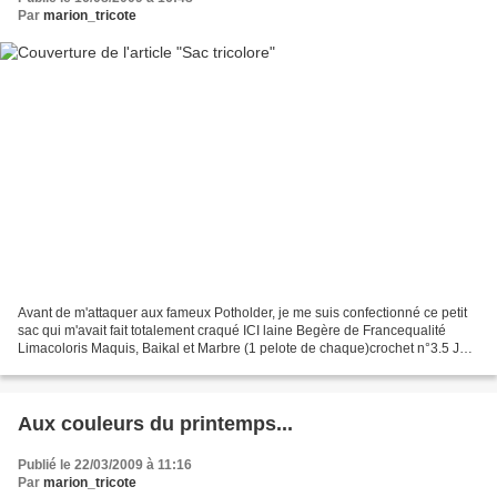
Par
marion_tricote
Avant de m'attaquer aux fameux Potholder, je me suis confectionné ce petit
sac qui m'avait fait totalement craqué ICI laine Begère de Francequalité
Limacoloris Maquis, Baikal et Marbre (1 pelote de chaque)crochet n°3.5 Je
l'adore tellement que je suis...
Aux couleurs du printemps...
Publié le 22/03/2009 à 11:16
Par
marion_tricote