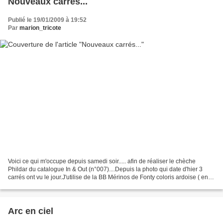
Nouveaux carrés...
Publié le 19/01/2009 à 19:52
Par
marion_tricote
Voici ce qui m'occupe depuis samedi soir..... afin de réaliser le chèche
Phildar du catalogue In & Out (n°007)....Depuis la photo qui date d'hier 3
carrés ont vu le jour.J'utilise de la BB Mérinos de Fonty coloris ardoise ( en
vrai le gris est plus fonçé...
Arc en ciel