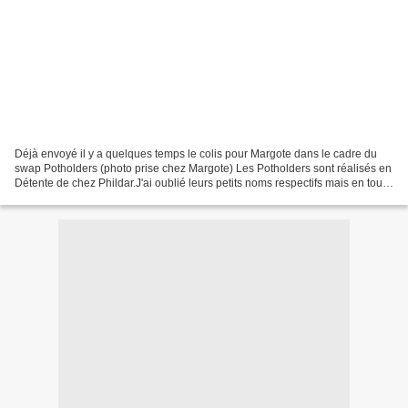
Déjà envoyé il y a quelques temps le colis pour Margote dans le cadre du
swap Potholders (photo prise chez Margote) Les Potholders sont réalisés en
Détente de chez Phildar.J'ai oublié leurs petits noms respectifs mais en tout
cas ce fut un réel plaisir...