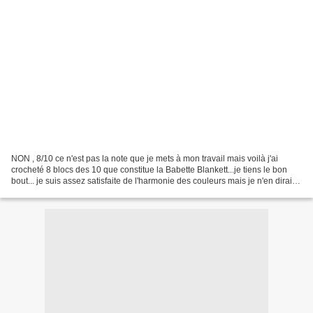
NON , 8/10 ce n'est pas la note que je mets à mon travail mais voilà j'ai
crocheté 8 blocs des 10 que constitue la Babette Blankett...je tiens le bon
bout... je suis assez satisfaite de l'harmonie des couleurs mais je n'en dirais
pas autant de l'assemblage...je...