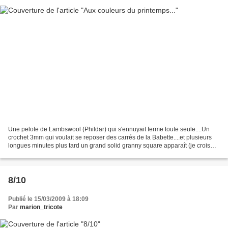
Une pelote de Lambswool (Phildar) qui s'ennuyait ferme toute seule....Un
crochet 3mm qui voulait se reposer des carrés de la Babette....et plusieurs
longues minutes plus tard un grand solid granny square apparaît (je crois
que je pourrais le faire les...
8/10
Publié le 15/03/2009 à 18:09
Par
marion_tricote