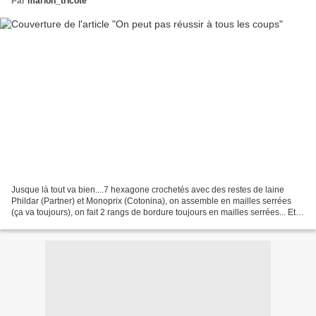
Par
marion_tricote
Jusque là tout va bien....7 hexagone crochetés avec des restes de laine
Phildar (Partner) et Monoprix (Cotonina), on assemble en mailles serrées
(ça va toujours), on fait 2 rangs de bordure toujours en mailles serrées... Et là
on hésite, on passe un ruban,...