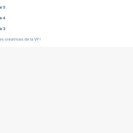
e 5
e 4
e 3
s créatrices de la VF !
e 2
e 1
e Mektoub My Love arrive enfin ! Rencontre avec Shaïn Boumedine et Sal
i : après Toni en famille
elle réalise le bouleversant Dites lui que je l'aime
ais ! Rencontre autour de Vie privée de Rebecca Zlotowski
 de Marguerite, Grave... Rencontre avec Ella Rumpf
 Les Rêveurs, un film intime sur la santé mentale