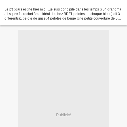
Le p'tit gars est né hier midi....je suis donc pile dans les temps ;) 54 grandma
all sqare 1 crochet 3mm Idéal de chez BDF1 pelotes de chaque bleu (soit 3
différents)1 pelote de griset 4 pelotes de beige Une petite couverture de 58
cm par 75 cm de côté....
Publicité