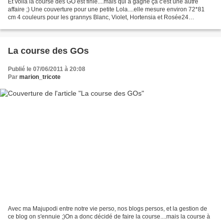
Et voilà la course des GO est finie....mais qui a gagné ça c'est une autre
affaire ;) Une couverture pour une petite Lola....elle mesure environ 72*81
cm 4 couleurs pour les grannys Blanc, Violet, Hortensia et Rosée24
combinaisons possible réalisées 4...
La course des GOs
Publié le 07/06/2011 à 20:08
Par
marion_tricote
Avec ma Majupodi entre notre vie perso, nos blogs persos, et la gestion de
ce blog on s'ennuie ;)On a donc décidé de faire la course....mais la course à