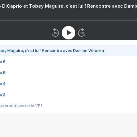
 DiCaprio et Tobey Maguire, c'est lui ! Rencontre avec Dam
bey Maguire, c'est lui ! Rencontre avec Damien Witecka
e 6
e 5
e 4
e 3
s créatrices de la VF !
e 2
e 1