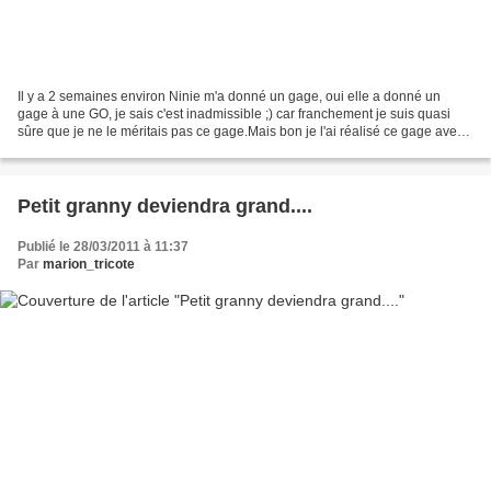
Il y a 2 semaines environ Ninie m'a donné un gage, oui elle a donné un
gage à une GO, je sais c'est inadmissible ;) car franchement je suis quasi
sûre que je ne le méritais pas ce gage.Mais bon je l'ai réalisé ce gage avec
2 jours de retard, soyons honnête!!!!...
Petit granny deviendra grand....
Publié le 28/03/2011 à 11:37
Par
marion_tricote