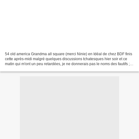
54 old america Grandma all square (merci Ninie) en Idéal de chez BDF finis
cette après-midi malgré quelques discussions tchatesques hier soir et ce
matin qui m'ont un peu retardées, je ne donnerais pas le noms des fautifs ;)
Demain qu'est-ce qu'on fait?...