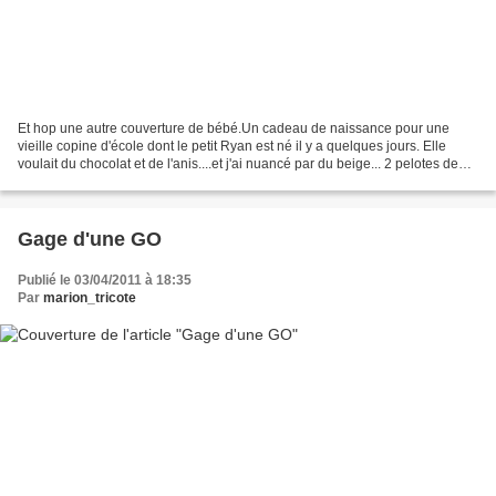
Et hop une autre couverture de bébé.Un cadeau de naissance pour une
vieille copine d'école dont le petit Ryan est né il y a quelques jours. Elle
voulait du chocolat et de l'anis....et j'ai nuancé par du beige... 2 pelotes de
Week-end Plassard verte et...
Gage d'une GO
Publié le 03/04/2011 à 18:35
Par
marion_tricote