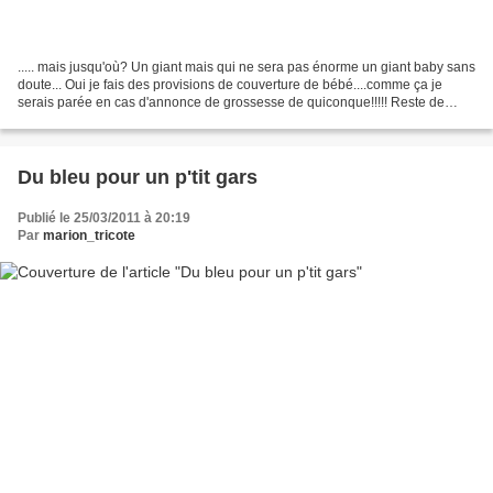
..... mais jusqu'où? Un giant mais qui ne sera pas énorme un giant baby sans
doute... Oui je fais des provisions de couverture de bébé....comme ça je
serais parée en cas d'annonce de grossesse de quiconque!!!!! Reste de
pelotes Idéal BDF Meije, Archipel,...
Du bleu pour un p'tit gars
Publié le 25/03/2011 à 20:19
Par
marion_tricote