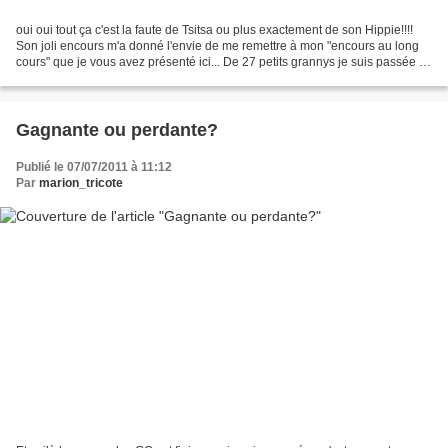
oui oui tout ça c'est la faute de Tsitsa ou plus exactement de son Hippie!!!!
Son joli encours m'a donné l'envie de me remettre à mon "encours au long
cours" que je vous avez présenté ici... De 27 petits grannys je suis passée à
105, dépassant même un...
Gagnante ou perdante?
Publié le 07/07/2011 à 11:12
Par
marion_tricote