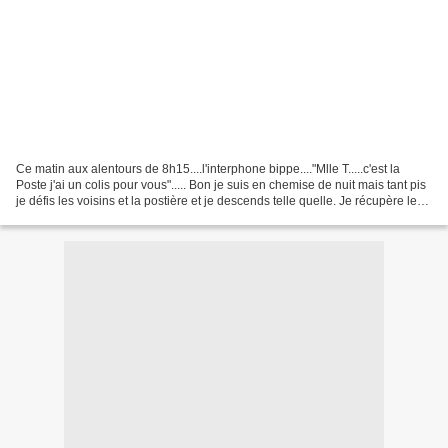
Ce matin aux alentours de 8h15....l'interphone bippe...."Mlle T.....c'est la
Poste j'ai un colis pour vous"..... Bon je suis en chemise de nuit mais tant pis
je défis les voisins et la postière et je descends telle quelle. Je récupère le
colis....je remonte...