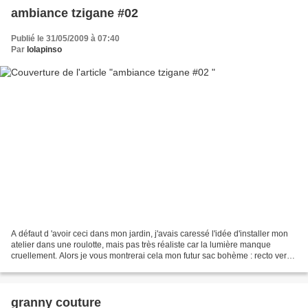
ambiance tzigane #02
Publié le 31/05/2009 à 07:40
Par
lolapinso
A défaut d 'avoir ceci dans mon jardin, j'avais caressé l'idée d'installer mon
atelier dans une roulotte, mais pas très réaliste car la lumière manque
cruellement. Alors je vous montrerai cela mon futur sac bohème : recto verso
le lien entre la roulotte...
granny couture