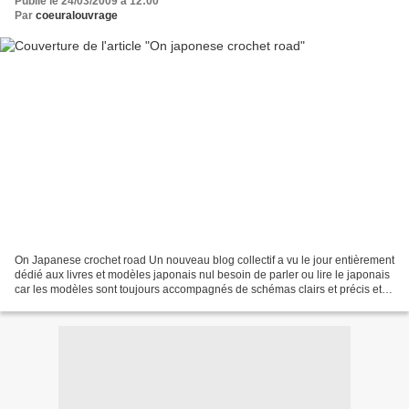
Publié le 24/03/2009 à 12:00
Par
coeuralouvrage
On Japanese crochet road Un nouveau blog collectif a vu le jour entièrement
dédié aux livres et modèles japonais nul besoin de parler ou lire le japonais
car les modèles sont toujours accompagnés de schémas clairs et précis et
les symboles du crochet...