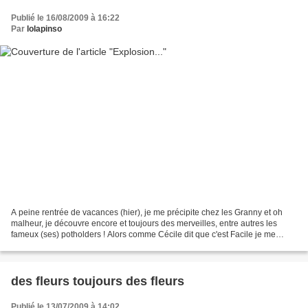
Publié le 16/08/2009 à 16:22
Par
lolapinso
A peine rentrée de vacances (hier), je me précipite chez les Granny et oh
malheur, je découvre encore et toujours des merveilles, entre autres les
fameux (ses) potholders ! Alors comme Cécile dit que c'est Facile je me
lance... voici donc une première...
des fleurs toujours des fleurs
Publié le 13/07/2009 à 14:02