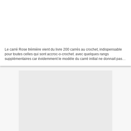
Le carré Rose trémière vient du livre 200 carrés au crochet, indispensable
pour toutes celles qui sont accroc-o-crochet. avec quelques rangs
supplémentaires car évidemment le modèle du carré initial ne donnait pas la
taille d'un potholder ( 19,5 cm pour...