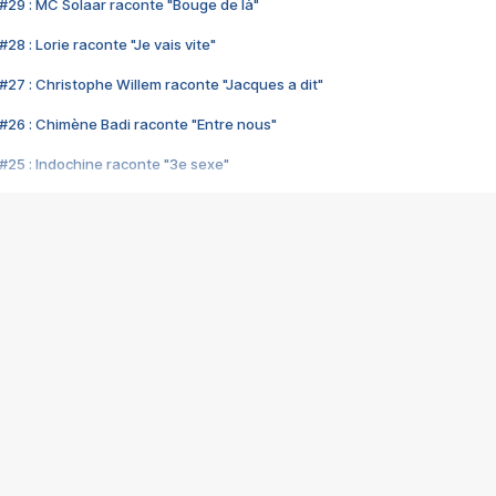
#29 : MC Solaar raconte "Bouge de là"
28 : Lorie raconte "Je vais vite"
#27 : Christophe Willem raconte "Jacques a dit"
#26 : Chimène Badi raconte "Entre nous"
#25 : Indochine raconte "3e sexe"
#24 : Zaho raconte "C'est chelou"
#23 : Patrick Bruel raconte "Au café des délices"
#22 : Kyo raconte "Le chemin"
#21 : Nolwenn Leroy raconte "Cassé"
#20 : Patrick Hernandez raconte "Born to be alive"
#19 : Lorie raconte "Près de moi"
#18 : Michael Jones raconte "A nos actes manqués" (avec Jean-Jacque
#17 : Khaled raconte "Aïcha"