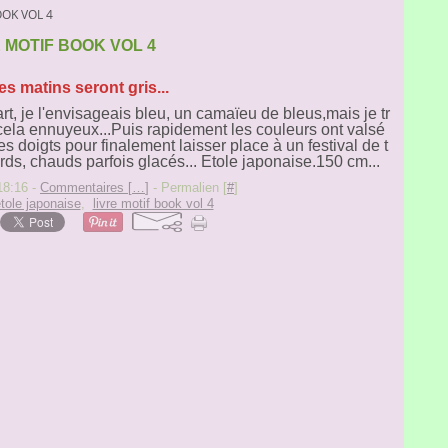
OOK VOL 4
 MOTIF BOOK VOL 4
s matins seront gris...
t, je l'envisageais bleu, un camaïeu de bleus,mais je tr
cela ennuyeux...Puis rapidement les couleurs ont valsé
s doigts pour finalement laisser place à un festival de t
rds, chauds parfois glacés... Etole japonaise.150 cm...
18:16 -
Commentaires [
…
]
- Permalien [
#
]
tole japonaise
,
livre motif book vol 4