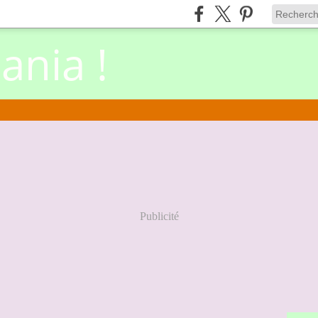
nia !
Publicité