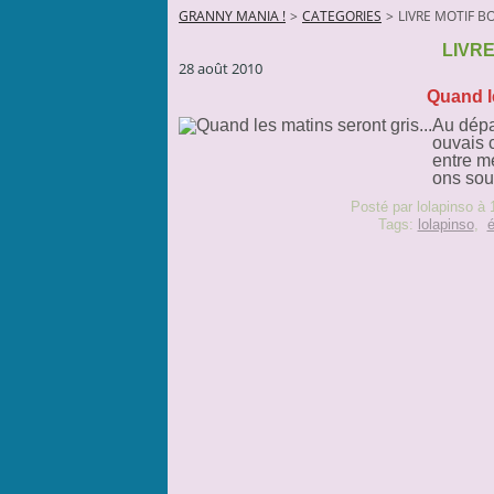
GRANNY MANIA !
>
CATEGORIES
>
LIVRE MOTIF B
LIVRE
28 août 2010
Quand le
Au dépar
ouvais 
entre me
ons sou
Posté par lolapinso à 
Tags:
lolapinso
,
é