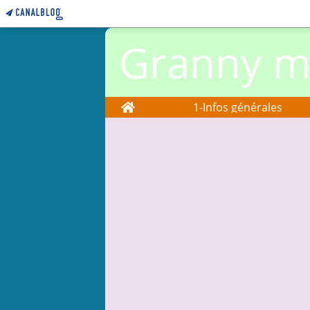
Granny ma
Home
1-Infos générales