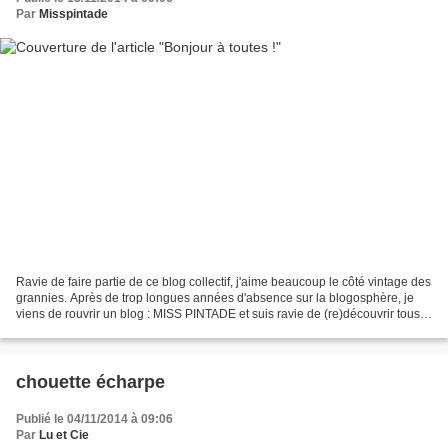
Par
Misspintade
Ravie de faire partie de ce blog collectif, j'aime beaucoup le côté vintage des
grannies. Après de trop longues années d'absence sur la blogosphère, je
viens de rouvrir un blog : MISS PINTADE et suis ravie de (re)découvrir tous
vos travaux ! J'habite...
chouette écharpe
Publié le 04/11/2014 à 09:06
Par
Lu et Cie