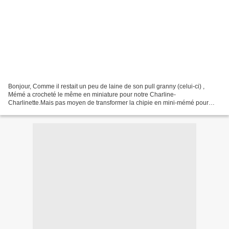
Bonjour, Comme il restait un peu de laine de son pull granny (celui-ci) ,
Mémé a crocheté le même en miniature pour notre Charline-
Charlinette.Mais pas moyen de transformer la chipie en mini-mémé pour
faire la photo !!! alors j'ai improvisé avec mon bon...