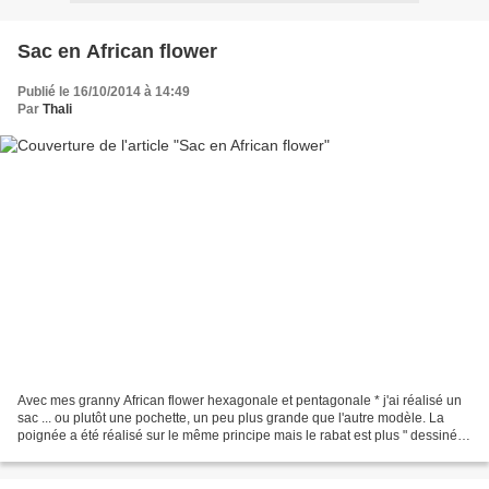
Sac en African flower
Publié le 16/10/2014 à 14:49
Par
Thali
Avec mes granny African flower hexagonale et pentagonale * j'ai réalisé un
sac ... ou plutôt une pochette, un peu plus grande que l'autre modèle. La
poignée a été réalisé sur le même principe mais le rabat est plus " dessiné ".
Bien qu'elle soit réalisée...