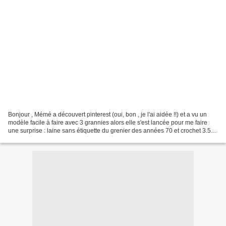
Bonjour , Mémé a découvert pinterest (oui, bon , je l'ai aidée !!) et a vu un
modèle facile à faire avec 3 grannies alors elle s'est lancée pour me faire
une surprise : laine sans étiquette du grenier des années 70 et crochet 3.5.
la suite de l'histoire...