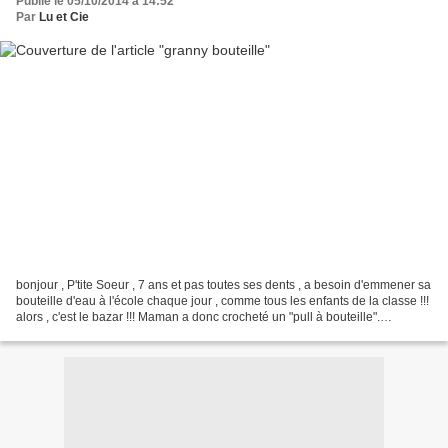
Publié le 05/10/2014 à 14:52
Par
Lu et Cie
bonjour , P'tite Soeur , 7 ans et pas toutes ses dents , a besoin d'emmener sa
bouteille d'eau à l'école chaque jour , comme tous les enfants de la classe !!!
alors , c'est le bazar !!! Maman a donc crocheté un "pull à bouteille".
Maintenant , la bouteille...