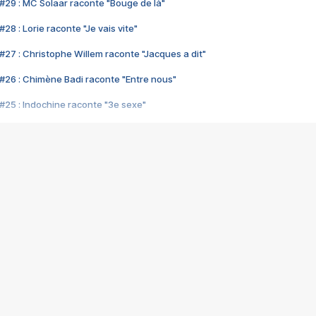
#29 : MC Solaar raconte "Bouge de là"
28 : Lorie raconte "Je vais vite"
#27 : Christophe Willem raconte "Jacques a dit"
#26 : Chimène Badi raconte "Entre nous"
#25 : Indochine raconte "3e sexe"
#24 : Zaho raconte "C'est chelou"
#23 : Patrick Bruel raconte "Au café des délices"
#22 : Kyo raconte "Le chemin"
#21 : Nolwenn Leroy raconte "Cassé"
#20 : Patrick Hernandez raconte "Born to be alive"
#19 : Lorie raconte "Près de moi"
#18 : Michael Jones raconte "A nos actes manqués" (avec Jean-Jacque
#17 : Khaled raconte "Aïcha"