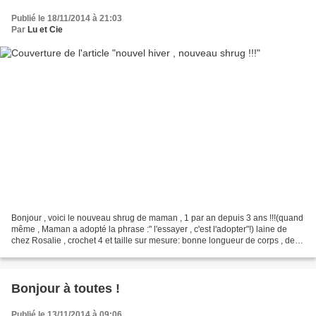
Publié le 18/11/2014 à 21:03
Par
Lu et Cie
Bonjour , voici le nouveau shrug de maman , 1 par an depuis 3 ans !!!(quand
même , Maman a adopté la phrase :" l'essayer , c'est l'adopter"!) laine de
chez Rosalie , crochet 4 et taille sur mesure: bonne longueur de corps , de
manches et bonne largeur...
Bonjour à toutes !
Publié le 13/11/2014 à 09:06