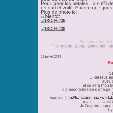
Pour créer les pétales il à suffit d
en part et voilà. Encore quelques 
Plus de photo
ici
A bientôt
Posté par nahyanne à 
Tags:
crochet
,
granny
,
granny rond
,
piq
22 juillet 2013
Bo
Sa
Ci-dessus est
avec b
et ce sera mon 
il a encore besoin d'être pe
vois ici:
http://franciens-haakwerk
mais.......... c'
Je l'espère, parce
by