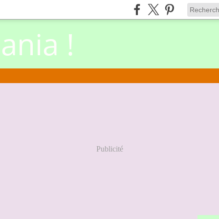
nia !
Publicité