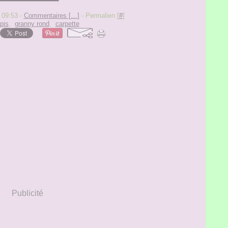
 09:53 -
Commentaires [
…
]
- Permalien [
#
]
pis
,
granny rond
,
carpette
Publicité