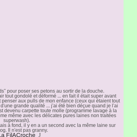
onds" pour poser ses petons au sortir de la douche.
ir tout gondolé et déformé ... en fait il était super avant
it penser aux pulls de mon enfance (ceux qui étaient tout
 d'une grande qualité ... j'ai été bien déçue quand je l'ai
est devenu carpette toute molle (programme lavage à la
me même avec les délicates pures laines non traitées
superwash).
vais à fond, il y en a un second avec la même laine sur
g. Il n'est pas granny.
La FilACroche
J