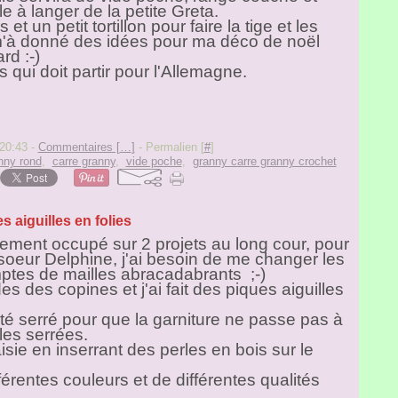
e à langer de la petite Greta.
t un petit tortillon pour faire la tige et les
i m'à donné des idées pour ma déco de noël
rd :-)
s qui doit partir pour l'Allemagne.
20:43 -
Commentaires [
…
]
- Permalien [
#
]
nny rond
,
carre granny
,
vide poche
,
granny carre granny crochet
s aiguilles en folies
lement occupé sur 2 projets au long cour, pour
eur Delphine, j'ai besoin de me changer les
mptes de mailles abracadabrants ;-)
 des copines et j'ai fait des piques aiguilles
é serré pour que la garniture ne passe pas à
les serrées.
isie en inserrant des perles en bois sur le
ifférentes couleurs et de différentes qualités