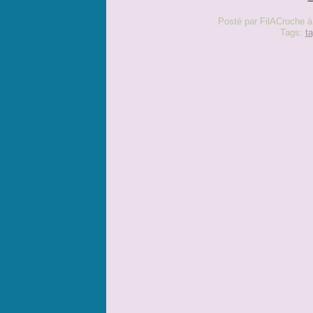
Posté par FilACroche à
Tags:
ta