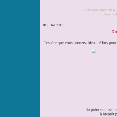
Posté par Francien à 
Tags:
gr
10 juillet 2013
De
J'espère que vous bronzez bien... Alors pour 
du point mousse, ce
à bientôt 