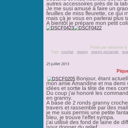
autres accessoires près de la tabl
Je me susi amusé à faire un graos e
feuilles de miss fleurette, ce qu
mais çà je vous en parlerai plus ta
A bientôt je prépare mon petit coli
Posté par nahyanne à 
Tags:
crochet
,
granny
,
granny rectangle
,
gra
25 juillet 2013
Pique
Bonjour, étant actuel
mon amie Amandine et ma demi so
idées et sortie la tête de mes co
Du coup j'ai honoré les commandes
en granny.
A base de 2 ronds granny crochet
travers et rassemble par des mail
je me suis permis une petite fanta
bleu, je trouve l'effet sympa.
j'ai utilisé des fond de laine de d
pour donner du relief.