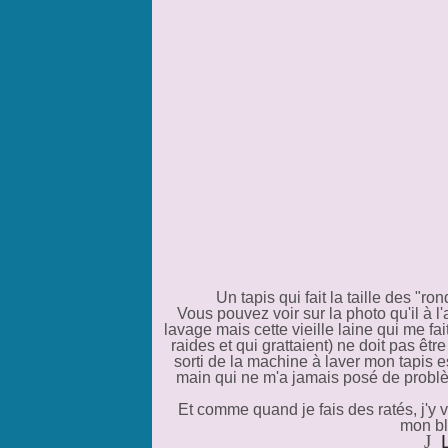
Un tapis qui fait la taille des "r
Vous pouvez voir sur la photo qu'il à l'a
lavage mais cette vieille laine qui me fa
raides et qui grattaient) ne doit pas être
sorti de la machine à laver mon tapis 
main qui ne m'a jamais posé de problè
Et comme quand je fais des ratés, j'y 
mon blo
J