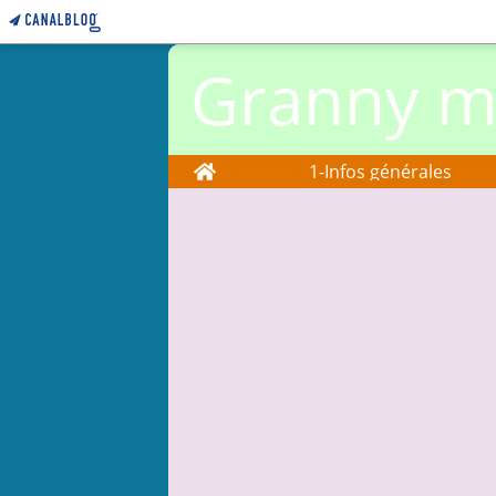
Granny ma
Home
1-Infos générales