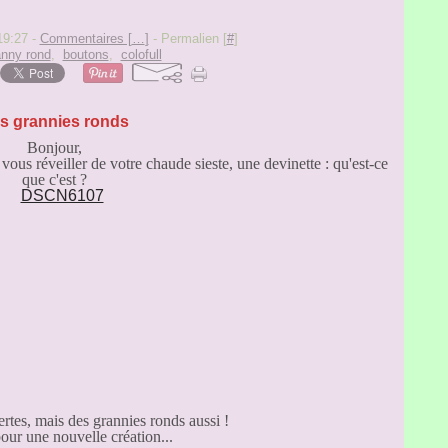
19:27 -
Commentaires [
…
]
- Permalien [
#
]
anny rond
,
boutons
,
colofull
s grannies ronds
Bonjour,
vous réveiller de votre chaude sieste, une devinette : qu'est-ce
que c'est ?
rtes, mais des grannies ronds aussi !
pour une nouvelle création...