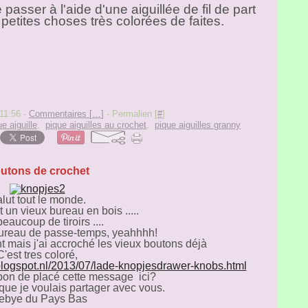
e passer à l'aide d'une aiguillée de fil de part
petites choses très colorées de faites.
11:56 -
Commentaires [
…
]
- Permalien [
#
]
ue aiguille
,
pique aiguilles au crochet
,
pique aiguilles granny
utons de crochet
lut tout le monde.
 un vieux bureau en bois .....
eaucoup de tiroirs ....
bureau de passe-temps, yeahhhh!
int mais j'ai accroché les vieux boutons déjà
C'est tres coloré,
.blogspot.nl/2013/07/lade-knopjesdrawer-knobs.html
est bon de placé cette message ici?
 que je voulais partager avec vous.
ebye du Pays Bas